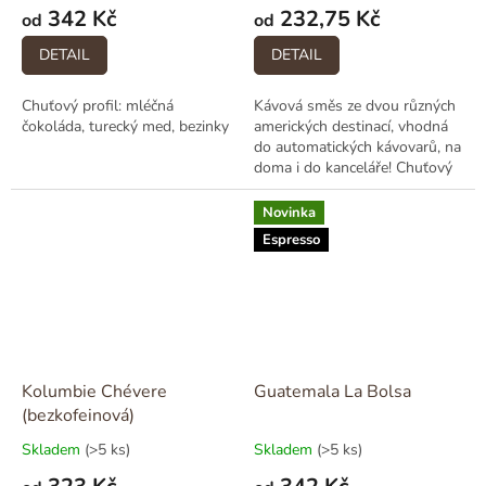
342 Kč
232,75 Kč
od
od
DETAIL
DETAIL
Chuťový profil: mléčná
Kávová směs ze dvou různých
čokoláda, turecký med, bezinky
amerických destinací, vhodná
do automatických kávovarů, na
doma i do kanceláře! Chuťový
profil: nugát, čokoládové
pralinky, sušené datle
Novinka
Espresso
Kolumbie Chévere
Guatemala La Bolsa
(bezkofeinová)
Skladem
(>5 ks)
Skladem
(>5 ks)