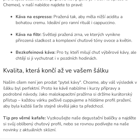
u
Chemex), v naší nabídce najdete to pravé:
Káva na espresso:
Pražená tak, aby měla nižší aciditu a
bohatou cremu. Ideální pro ranní rituál i cappuccino.
Káva na filtr:
Světleji pražená zrna, ve kterých vynikne
přirozená sladkost a komplexní chuťové tóny ovoce a květin.
Bezkofeinová káva:
Pro ty, kteří milují chuť výběrové kávy, ale
chtějí si ji vychutnat i v pozdních hodinách.
Kvalita, která končí až ve vašem šálku
Naším cílem není jen prodat "pytel kávy". Chceme, aby váš výsledek v
šálku byl perfektní. Proto ke kávě nabízíme i kurzy přípravy a
podrobné návody. Jako malokapacitní pražírna si držíme kurátorský
přístup – každou várku pečlivě cuppujeme a hlídáme profil pražení,
aby byla každá šarže stejně skvělá jako ta předchozí.
Tip pro věrné kafaře:
Vyzkoušejte naše degustační balíčky a najděte
si svůj oblíbený chuťový profil, nebo se rovnou podívejte na naše
novinky z aktuálních sklizní.