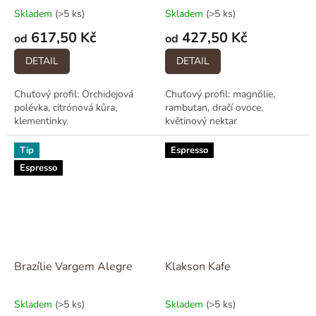
Skladem
(>5 ks)
Skladem
(>5 ks)
617,50 Kč
427,50 Kč
od
od
DETAIL
DETAIL
Chuťový profil: Orchidejová
Chuťový profil: magnólie,
polévka, citrónová kůra,
rambutan, dračí ovoce,
klementinky.
květinový nektar
Tip
Espresso
Espresso
Brazílie Vargem Alegre
Klakson Kafe
Skladem
(>5 ks)
Skladem
(>5 ks)