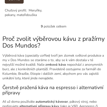
Chuťový profil: Meruňky,
pekany, mateřidouška
9
položek celkem
O
v
l
Proč zvolit výběrovou kávu z pražírny
á
Dos Mundos?
d
a
c
Výběrová káva (
specialty coffee
) tvoří jen zlomek světové produkce a
í
my v Dos Mundos se staráme o to, aby se k vám dostala v té
p
nejvyšší možné kvalitě. Naše
zrnková káva
nepochází z anonymních
r
burz, ale z konkrétních plantáží. Pravidelně cestujeme za farmáři do
v
Kolumbie, Brazílie, Etiopie i dalších zemí, abychom pro vás zajistili
k
unikátní loty, které jinde nenajdete.
y
Čerstvě pražená káva na espresso i alternativní
v
ý
přípravy
p
i
Ať už doma používáte
automatický kávovar
, pákový stroj, nebo
s
preferujete
alternativní přípravu kávy
(jako je V60, Aeropress či