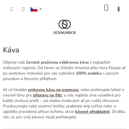
Přejít
NÁKU
na
obsah
KOŠÍK
Káva
Objevte naši
čerstvě praženou výběrovou kávu
z nejlepších
světových regionů. Od farem ve Střední Americe přes hory Etiopie až
po exotickou Indonésii pro vás vybíráme
100% arabiku
s jasným
původem a férovým příběhem.
Ať už hledáte
zrnkovou kávu na espresso
, nebo preferujete lehké a
ovocné tóny pro
přípravu na filtr
, u nás najdete zrna vyladěná pro
každý chuťový profil – od sladce medových až po svěže citrusové.
Prozkoumejte naše sezónní limitky, praktické drip coffee nebo si
zajistěte pravidelný přísun kofeinu skrze
kávové předplatné
. Zkrátka
vše, co pro svůj kávový rituál potřebujete.