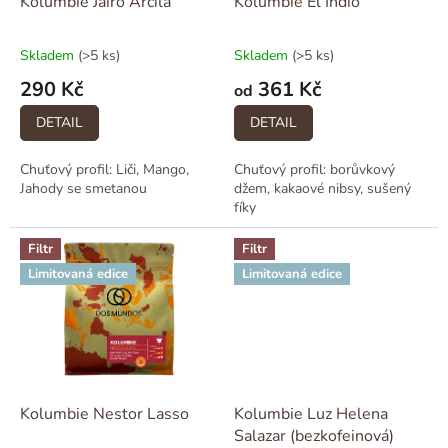
d
Kolumbie Jairo Arcila
Kolumbie El Indio
u
k
Skladem
(>5 ks)
Skladem
(>5 ks)
t
290 Kč
361 Kč
ů
od
DETAIL
DETAIL
Chuťový profil: Liči, Mango,
Chuťový profil: borůvkový
Jahody se smetanou
džem, kakaové nibsy, sušený
fíky
Filtr
Filtr
Limitovaná edice
Limitovaná edice
Kolumbie Nestor Lasso
Kolumbie Luz Helena
Salazar (bezkofeinová)