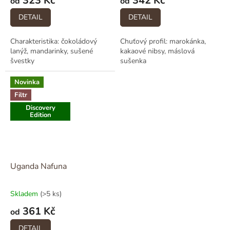
323 Kč
342 Kč
od
od
DETAIL
DETAIL
Charakteristika: čokoládový
Chuťový profil: marokánka,
lanýž, mandarinky, sušené
kakaové nibsy, máslová
švestky
sušenka
Novinka
Filtr
Discovery
Edition
Uganda Nafuna
Skladem
(>5 ks)
361 Kč
od
DETAIL