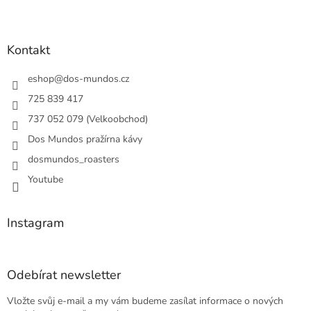
Z
á
p
a
Kontakt
t
í
eshop
@
dos-mundos.cz
725 839 417
737 052 079 (Velkoobchod)
Dos Mundos pražírna kávy
dosmundos_roasters
Youtube
Instagram
Odebírat newsletter
Vložte svůj e-mail a my vám budeme zasílat informace o nových