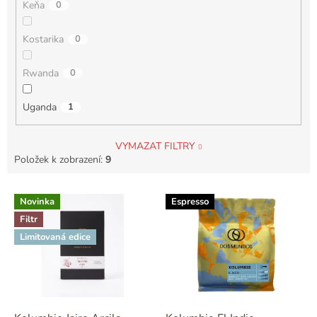
Keňa
0
Kostarika
0
Rwanda
0
Uganda
1
VYMAZAT FILTRY
Položek k zobrazení:
9
V
Novinka
Espresso
ý
Filtr
p
i
Limitovaná edice
s
p
r
o