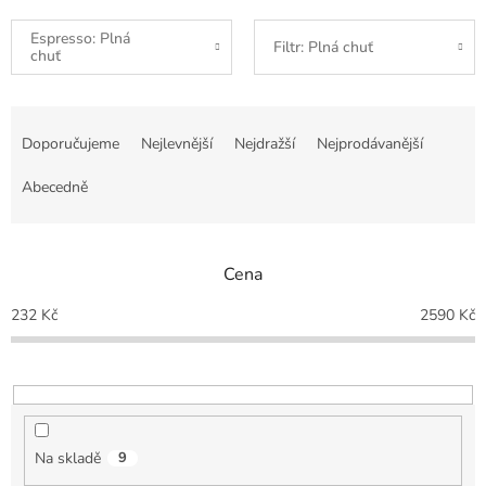
Espresso: Plná
Filtr: Plná chuť
chuť
Ř
a
Doporučujeme
Nejlevnější
Nejdražší
Nejprodávanější
z
e
Abecedně
n
í
p
Cena
r
o
232
Kč
2590
Kč
d
u
k
t
ů
Na skladě
9