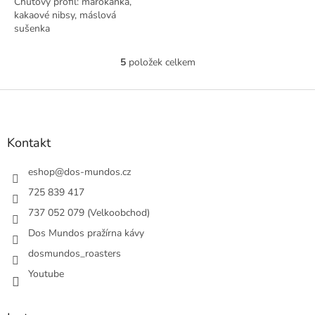
Chuťový profil: marokánka,
kakaové nibsy, máslová
sušenka
5
položek celkem
O
v
l
Z
á
á
d
p
a
a
Kontakt
c
t
í
í
eshop
@
dos-mundos.cz
p
r
725 839 417
v
737 052 079 (Velkoobchod)
k
y
Dos Mundos pražírna kávy
v
ý
dosmundos_roasters
p
Youtube
i
s
u