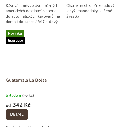
Kávová směs ze dvou různých
Charakteristika: čokoládový
amerických destinací, vhodná
lanýž, mandarinky, sušené
do automatických kávovarů, na
švestky
doma i do kanceláře! Chuťový
profil: nugát, čokoládové
pralinky, sušené datle
Novinka
Espresso
Guatemala La Bolsa
Skladem
(>5 ks)
342 Kč
od
DETAIL