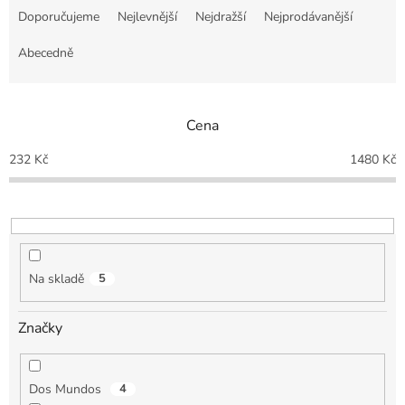
a
Doporučujeme
Nejlevnější
Nejdražší
Nejprodávanější
z
e
Abecedně
n
í
p
Cena
r
o
232
Kč
1480
Kč
d
u
k
t
ů
Na skladě
5
Značky
Dos Mundos
4