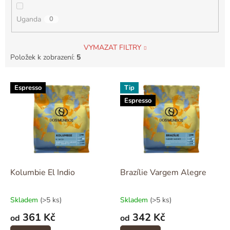
Uganda
0
VYMAZAT FILTRY
Položek k zobrazení:
5
V
Espresso
Tip
ý
Espresso
p
i
s
p
r
o
d
Kolumbie El Indio
Brazílie Vargem Alegre
u
k
Skladem
(>5 ks)
Skladem
(>5 ks)
t
361 Kč
342 Kč
ů
od
od