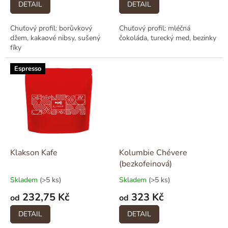
DETAIL
DETAIL
Chuťový profil: borůvkový
Chuťový profil: mléčná
džem, kakaové nibsy, sušený
čokoláda, turecký med, bezinky
fíky
Espresso
Klakson Kafe
Kolumbie Chévere
(bezkofeinová)
Skladem
(>5 ks)
Skladem
(>5 ks)
232,75 Kč
323 Kč
od
od
DETAIL
DETAIL