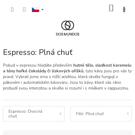
Přejít
NÁKU
na
obsah
KOŠÍK
Espresso: Plná chuť
Pokud v espressu hledáte především
hutné tělo, sladkost karamelu
a tóny hořké čokolády či lískových oříšků
, tyto kávy jsou pro vás ty
pravé. Vybrali jsme zrna s nižší aciditou, která skvěle fungují v
pákovém i automatickém kávovaru. Jsou to kávy, které vás ráno
probudí svou intenzitou a skvěle si rozumí i s mlékem v cappuccinu.
Espresso: Ovocná
Filtr: Plná chuť
chuť
Ř