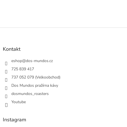
Z
á
p
a
Kontakt
t
í
eshop
@
dos-mundos.cz
725 839 417
737 052 079 (Velkoobchod)
Dos Mundos pražírna kávy
dosmundos_roasters
Youtube
Instagram