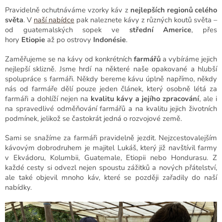
Pravidelně ochutnáváme vzorky káv z
nejlepších regionů celého
světa
. V
naší nabídce
pak naleznete kávy z různých koutů světa –
od guatemalských sopek ve
střední Americe
, přes
hory
Etiopie
až po ostrovy
Indonésie
.
Zaměřujeme se na kávy od konkrétních
farmářů
a vybíráme jejich
nejlepší sklizně. Jsme hrdí na některé naše opakované a hlubší
spolupráce s farmáři. Někdy bereme kávu úplně napřímo, někdy
nás od farmáře dělí pouze jeden článek, který osobně létá za
farmáři a dohlíží nejen na
kvalitu kávy a jejího zpracování
, ale i
na spravedlivé odměňování farmářů a na kvalitu jejich životních
podmínek, jelikož se častokrát jedná o rozvojové země.
Sami se snažíme za farmáři pravidelně jezdit. Nejzcestovalejším
kávovým dobrodruhem je majitel Lukáš, který již navštívil farmy
v Ekvádoru, Kolumbii, Guatemale, Etiopii nebo Hondurasu. Z
každé cesty si odvezl nejen spoustu zážitků a nových přátelství,
ale také objevil mnoho káv, které se později zařadily do naší
nabídky.