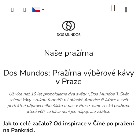
Přejít
NÁKU
na
obsah
KOŠÍK
Naše pražírna
Dos Mundos: Pražírna výběrové kávy
v Praze
Už více než 10 let propojujeme dva světy („Dos Mundos“). Svět
zelené kávy z rukou farmářů v Latinské Americe či Africe a svět
perfektně připraveného šálku u nás v Praze. Jsme česká pražírna,
která věří, že káva není jen nápoj, ale zážitek.
Jak to celé začalo? Od inspirace v Číně po pražení
na Pankráci.