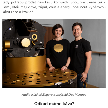
tedy potřebu prodat naši kávu komukoli. Spolupracujeme tak s
lidmi, kteří mají drive, zápal, chuť a energii posunout výběrovou
kávu zase o krok dál.
Adéla a Lukáš Zugarovi, majitelé Dos Mundos
Odkud máme kávu?