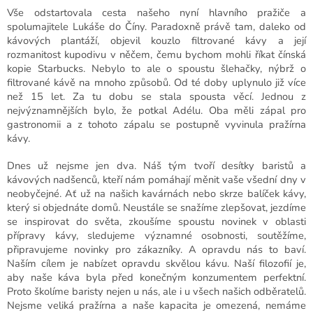
Vše odstartovala cesta našeho nyní hlavního pražiče a
spolumajitele Lukáše do Číny. Paradoxně právě tam, daleko od
kávových plantáží, objevil kouzlo filtrované kávy a její
rozmanitost kupodivu v něčem, čemu bychom mohli říkat čínská
kopie Starbucks. Nebylo to ale o spoustu šlehačky, nýbrž o
filtrované kávě na mnoho způsobů. Od té doby uplynulo již více
než 15 let. Za tu dobu se stala spousta věcí. Jednou z
nejvýznamnějších bylo, že potkal Adélu. Oba měli zápal pro
gastronomii a z tohoto zápalu se postupně vyvinula pražírna
kávy.
Dnes už nejsme jen dva. Náš tým tvoří desítky baristů a
kávových nadšenců, kteří nám pomáhají měnit vaše všední dny v
neobyčejné. Ať už na našich kavárnách nebo skrze balíček kávy,
který si objednáte domů. Neustále se snažíme zlepšovat, jezdíme
se inspirovat do světa, zkoušíme spoustu novinek v oblasti
přípravy kávy, sledujeme významné osobnosti, soutěžíme,
připravujeme novinky pro zákazníky. A opravdu nás to baví.
Naším cílem je nabízet opravdu skvělou kávu. Naší filozofií je,
aby naše káva byla před konečným konzumentem perfektní.
Proto školíme baristy nejen u nás, ale i u všech našich odběratelů.
Nejsme veliká pražírna a naše kapacita je omezená, nemáme