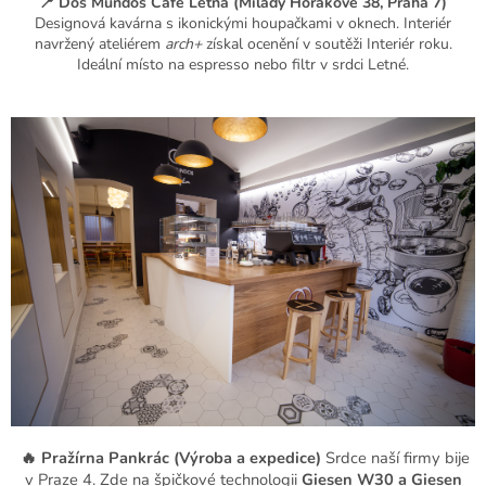
📍 Dos Mundos Café Letná (Milady Horákové 38, Praha 7)
Designová kavárna s ikonickými houpačkami v oknech. Interiér
navržený ateliérem
arch+
získal ocenění v soutěži Interiér roku.
Ideální místo na espresso nebo filtr v srdci Letné.
🔥 Pražírna Pankrác (Výroba a expedice)
Srdce naší firmy bije
v Praze 4. Zde na špičkové technologii
Giesen W30 a Giesen