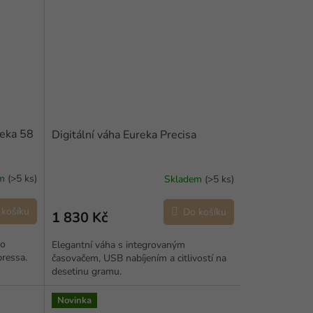
eka 58
Digitální váha Eureka Precisa
em
(>5 ks)
Skladem
(>5 ks)
 košíku
Do košíku
1 830 Kč
ro
Elegantní váha s integrovaným
pressa.
časovačem, USB nabíjením a citlivostí na
desetinu gramu.
Novinka