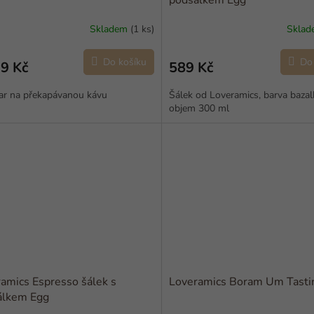
podšálkem Egg
Skladem
(1 ks)
Skla
Do košíku
Do
9 Kč
589 Kč
ar na překapávanou kávu
Šálek od Loveramics, barva bazal
objem 300 ml
amics Espresso šálek s
Loveramics Boram Um Tasti
álkem Egg