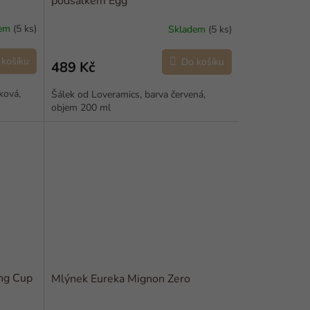
podšálkem Egg
dem
(5 ks)
Skladem
(5 ks)
 košíku
Do košíku
489 Kč
ková,
Šálek od Loveramics, barva červená,
objem 200 ml
ng Cup
Mlýnek Eureka Mignon Zero