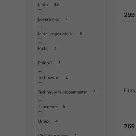
Kinto
13
299
Loveramics
7
Metallurgica Motta
5
Pällo
2
Rhino®
3
Technivorm
1
Filtr
Techniworm Moccamaster
3
Timemore
5
Urnex
4
269
Victoria Arduino
1