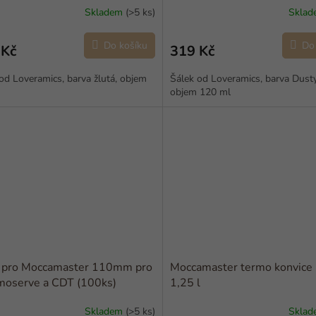
Skladem
(>5 ks)
Skla
Do košíku
Do
 Kč
319 Kč
od Loveramics, barva žlutá, objem
Šálek od Loveramics, barva Dusty
objem 120 ml
y pro Moccamaster 110mm pro
Moccamaster termo konvic
moserve a CDT (100ks)
1,25 l
Skladem
(>5 ks)
Skla