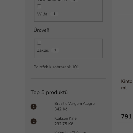
Wilfa
1
Úroveň
Základ
1
Položek k zobrazení:
101
Kinto
ml
Top 5 produktů
Brazílie Vargem Alegre
342 Kč
791
Klakson Kafe
232,75 Kč
Kolumbie Chévere