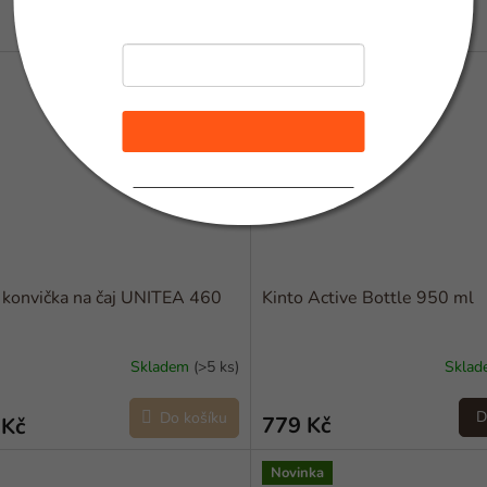
Chci novinky a slevy
Zásady zpracování osobních údajů
 konvička na čaj UNITEA 460
Kinto Active Bottle 950 ml
Skladem
(>5 ks)
Skla
D
Do košíku
779 Kč
 Kč
Novinka