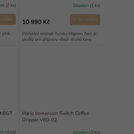
dem
(2 ks)
Skladem
(1 ks)
 košíku
Do košíku
10 990 Kč
 pink,
Perfektní mlýnek Eureka Mignon Zero je
skvělý pro přípravu všech druhů kávy.
e KBGT
Hario Immersion Switch Coffee
Dripper V60-02
dem
(4 ks)
Skladem
(2 ks)