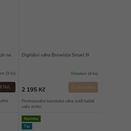
uh na
Digitální váha Brewista Smart III
dem
(3 ks)
Skladem
(4 ks)
ETAIL
Do košíku
2 195 Kč
 přes
Profesionální baristická váha zváží každé
vaše zrnko.
Novinka
Tip