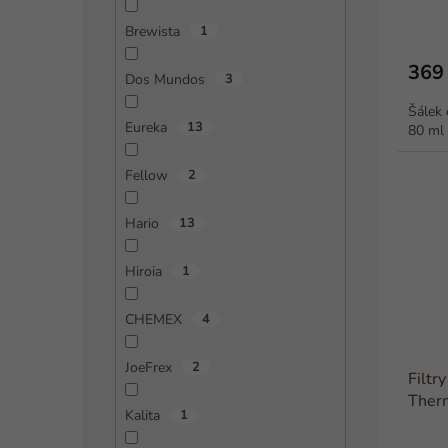
Brewista
1
369
Dos Mundos
3
Šálek 
Eureka
13
80 ml
Fellow
2
Hario
13
Hiroia
1
CHEMEX
4
JoeFrex
2
Filtr
Ther
Kalita
1