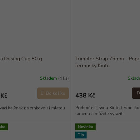
a Dosing Cup 80 g
Tumbler Strap 75mm - Popr
termosky Kinto
Skladem
(4 ks)
Skla
D
Do košíku
438 Kč
 Kč
Přehoďte si svou Kinto termosku
ací kelímek na zrnkovou i mletou
rameno a můžete vyrazit!
nka
Novinka
Tip