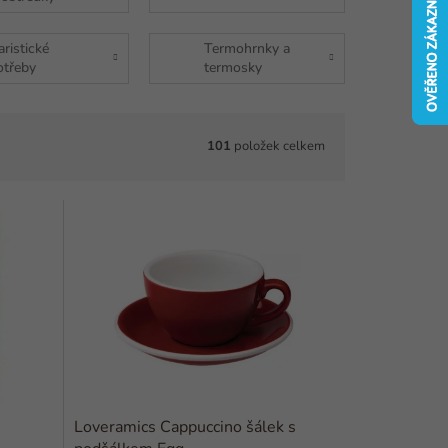
aristické
Termohrnky a
otřeby
termosky
101
položek celkem
Loveramics Cappuccino šálek s