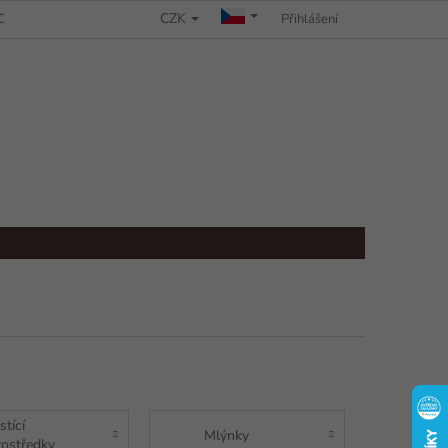
CZK
CHRANY OSOBNÍCH ÚDAJŮ
REKLAMAČNÍ ŘÁD
Přihlášení
stící
Mlýnky
rostředky