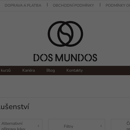
DOPRAVA A PLATBA
OBCHODNÍ PODMÍNKY
PODMÍNKY O
 kurzů
Kariéra
Blog
Kontakty
lušenství
Alternativní
Či
Filtry
přípravy kávy
p