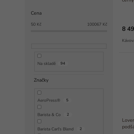
černý
t
ů
Cena
50
Kč
100067
Kč
8 49
Kávov
Na skladě
94
Značky
AeroPress®
5
Barista & Co
2
Lover
podš
Barista Carl's Blend
2