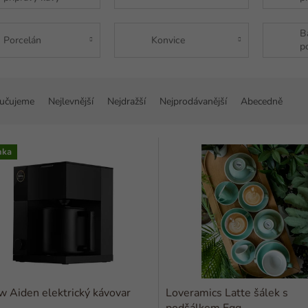
B
Porcelán
Konvice
p
učujeme
Nejlevnější
Nejdražší
Nejprodávanější
Abecedně
nka
w Aiden elektrický kávovar
Loveramics Latte šálek s