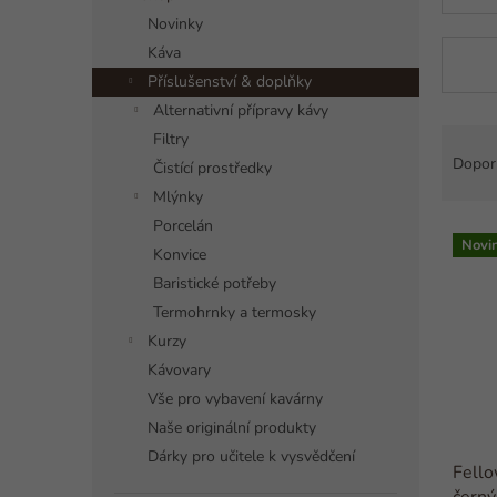
a
Novinky
n
Káva
n
í
Příslušenství & doplňky
p
Alternativní přípravy kávy
a
Ř
Filtry
n
a
Dopor
Čistící prostředky
e
z
Mlýnky
l
e
Porcelán
V
n
Novi
ý
í
Konvice
p
p
Baristické potřeby
i
r
Termohrnky a termosky
s
o
Kurzy
p
d
Kávovary
r
u
o
Vše pro vybavení kavárny
k
d
t
Naše originální produkty
u
ů
Dárky pro učitele k vysvědčení
Fello
k