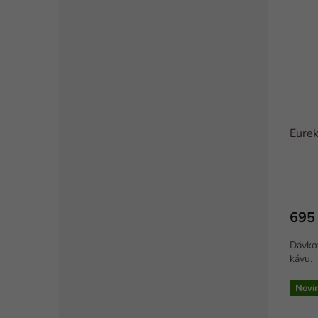
Eurek
695
Dávkov
kávu.
Novi