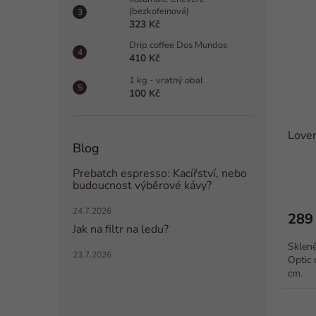
(bezkofeinová)
323 Kč
Drip coffee Dos Mundos
410 Kč
1 kg - vratný obal
100 Kč
Lover
Blog
Prebatch espresso: Kacířství, nebo
budoucnost výběrové kávy?
24.7.2026
289
Jak na filtr na ledu?
Skleně
23.7.2026
Optic 
cm.