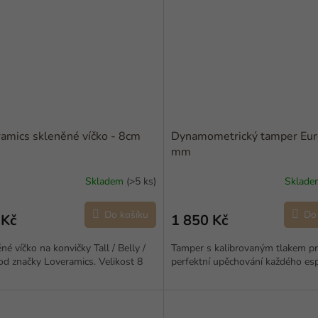
amics skleněné víčko - 8cm
Dynamometrický tamper Eur
mm
Skladem
(>5 ks)
Sklad
Do košíku
Do
 Kč
1 850 Kč
né víčko na konvičky Tall / Belly /
Tamper s kalibrovaným tlakem p
od značky Loveramics. Velikost 8
perfektní upěchování každého es