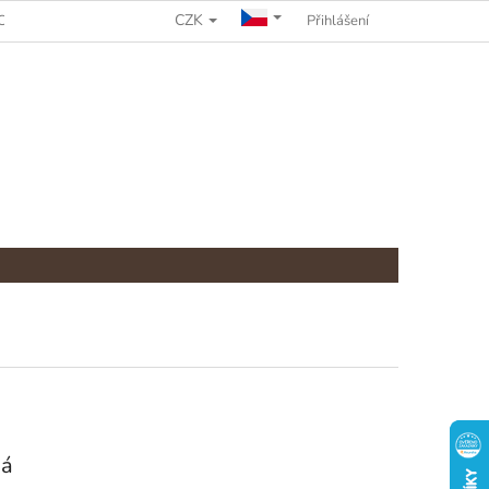
CZK
CHRANY OSOBNÍCH ÚDAJŮ
REKLAMAČNÍ ŘÁD
Přihlášení
ná