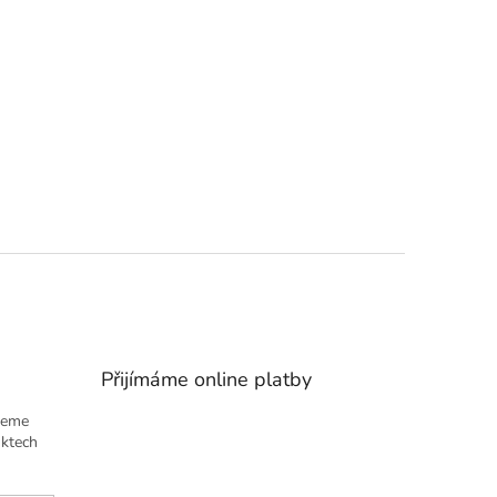
Přijímáme online platby
deme
uktech