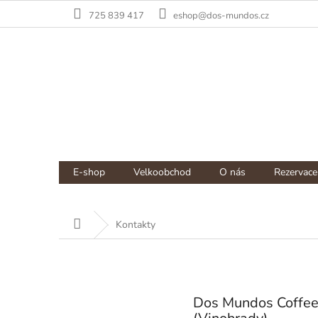
Přejít
725 839 417
eshop@dos-mundos.cz
na
obsah
NÁKUPNÍ
Prázdný košík
E-shop
Velkoobchod
O nás
Rezervace
KOŠÍK
Domů
Kontakty
Dos Mundos Coffee 