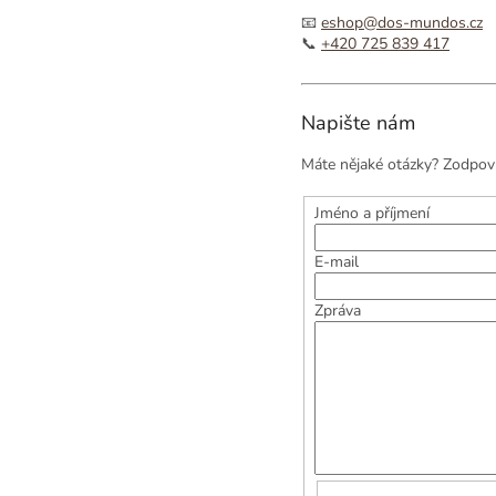
📧
eshop@dos-mundos.cz
📞
+420 725 839 417
Napište nám
Máte nějaké otázky? Zodpoví
Jméno a příjmení
E-mail
Zpráva