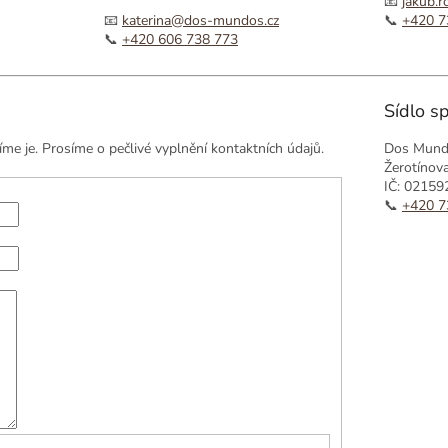
📧
jakub.
📧
katerina@dos-mundos.cz
📞
+420 7
📞
+420 606 738 773
Sídlo s
me je. Prosíme o pečlivé vyplnění kontaktních údajů.
Dos Mundo
Žerotínov
IČ: 02159
📞
+420 7