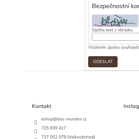
Bezpečnostní kon
Opište text z obrázku
Vložením zprávy souhlasí
ODESLAT
Z
á
p
a
t
Kontakt
Insta
í
eshop
@
dos-mundos.cz
725 839 417
737 052 079 (Velkoobchod)