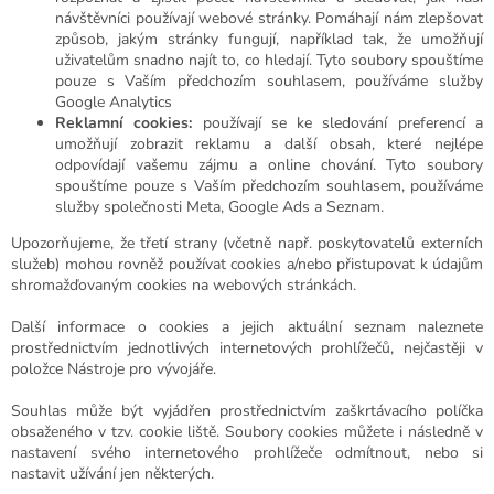
návštěvníci používají webové stránky. Pomáhají nám zlepšovat
způsob, jakým stránky fungují, například tak, že umožňují
uživatelům snadno najít to, co hledají. Tyto soubory spouštíme
pouze s Vaším předchozím souhlasem, používáme služby
Google Analytics
Reklamní cookies:
používají se ke sledování preferencí a
umožňují zobrazit reklamu a další obsah, které nejlépe
odpovídají vašemu zájmu a online chování. Tyto soubory
spouštíme pouze s Vaším předchozím souhlasem, používáme
služby společnosti Meta, Google Ads a Seznam.
Upozorňujeme, že třetí strany (včetně např. poskytovatelů externích
služeb) mohou rovněž používat cookies a/nebo přistupovat k údajům
shromažďovaným cookies na webových stránkách.
Další informace o cookies a jejich aktuální seznam naleznete
prostřednictvím jednotlivých internetových prohlížečů, nejčastěji v
položce Nástroje pro vývojáře.
Souhlas může být vyjádřen prostřednictvím zaškrtávacího políčka
obsaženého v tzv. cookie liště. Soubory cookies můžete i následně v
nastavení svého internetového prohlížeče odmítnout, nebo si
nastavit užívání jen některých.