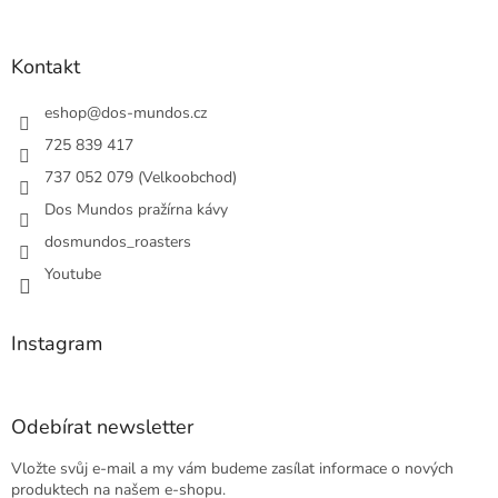
á
p
a
Kontakt
t
í
eshop
@
dos-mundos.cz
725 839 417
737 052 079 (Velkoobchod)
Dos Mundos pražírna kávy
dosmundos_roasters
Youtube
Instagram
Odebírat newsletter
Vložte svůj e-mail a my vám budeme zasílat informace o nových
produktech na našem e-shopu.