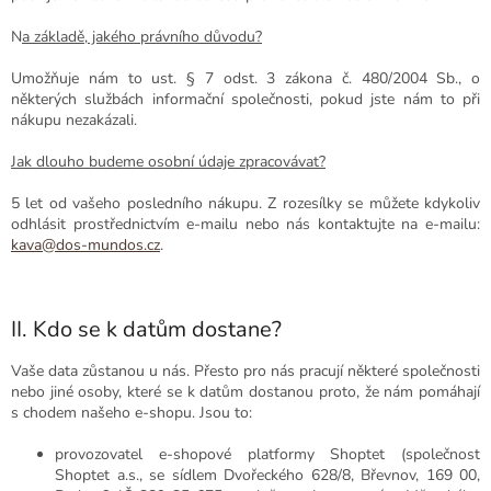
N
a základě, jakého právního důvodu?
Umožňuje nám to ust. § 7 odst. 3 zákona č. 480/2004 Sb., o
některých službách informační společnosti, pokud jste nám to při
nákupu nezakázali.
Jak dlouho budeme osobní údaje zpracovávat?
5 let od vašeho posledního nákupu. Z rozesílky se můžete kdykoliv
odhlásit prostřednictvím e-mailu nebo nás kontaktujte na e-mailu:
kava@dos-mundos.cz
.
II. Kdo se k datům dostane?
Vaše data zůstanou u nás. Přesto pro nás pracují některé společnosti
nebo jiné osoby, které se k datům dostanou proto, že nám pomáhají
s chodem našeho e-shopu. Jsou to:
provozovatel e-shopové platformy Shoptet (společnost
Shoptet a.s., se sídlem Dvořeckého 628/8, Břevnov, 169 00,