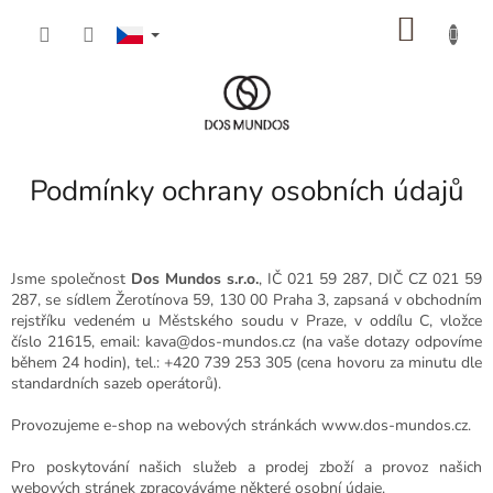
Přejít
NÁKU
na
obsah
KOŠÍK
Podmínky ochrany osobních údajů
Jsme společnost
Dos Mundos s.r.o.
, IČ 021 59 287, DIČ CZ 021 59
287, se sídlem Žerotínova 59, 130 00 Praha 3, zapsaná v obchodním
rejstříku vedeném u Městského soudu v Praze, v oddílu C, vložce
číslo 21615, email: kava@dos-mundos.cz (na vaše dotazy odpovíme
během 24 hodin), tel.: +420 739 253 305 (cena hovoru za minutu dle
standardních sazeb operátorů).
Provozujeme e-shop na webových stránkách www.dos-mundos.cz.
Pro poskytování našich služeb a prodej zboží a provoz našich
webových stránek zpracováváme některé osobní údaje.