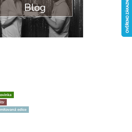
Blog
ovinka
iltr
imitovaná edice