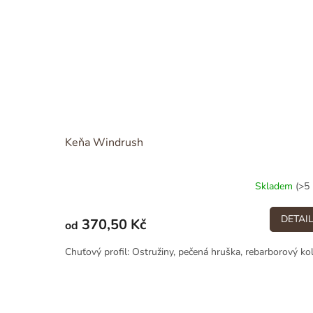
Keňa Windrush
Skladem
(>5 
DETAI
370,50 Kč
od
Chuťový profil: Ostružiny, pečená hruška, rebarborový ko