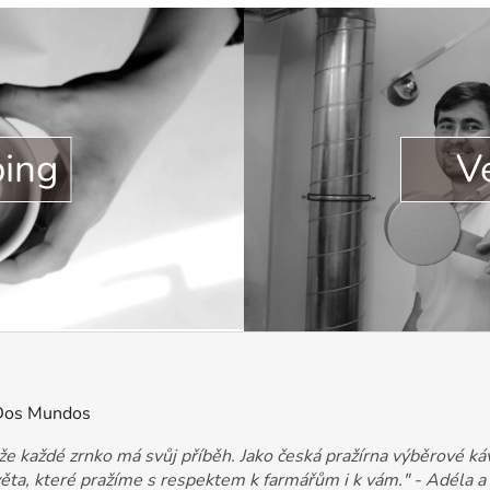
ping
V
 Dos Mundos
e každé zrnko má svůj příběh. Jako česká pražírna výběrové ká
věta, které pražíme s respektem k farmářům i k vám." - Adéla a