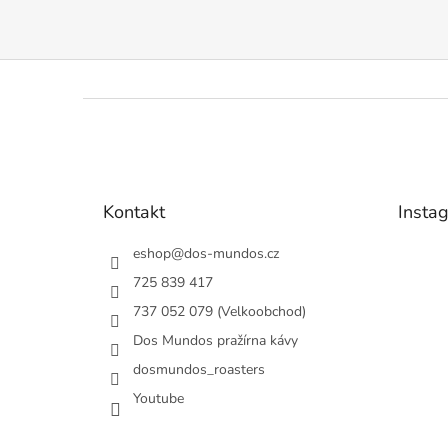
Z
á
p
a
t
Kontakt
Insta
í
eshop
@
dos-mundos.cz
725 839 417
737 052 079 (Velkoobchod)
Dos Mundos pražírna kávy
dosmundos_roasters
Youtube