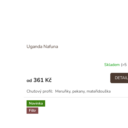
Uganda Nafuna
Skladem
(>5 
DETAI
361 Kč
od
Chuťový profil: Meruňky, pekany, mateřidouška
Novinka
Filtr