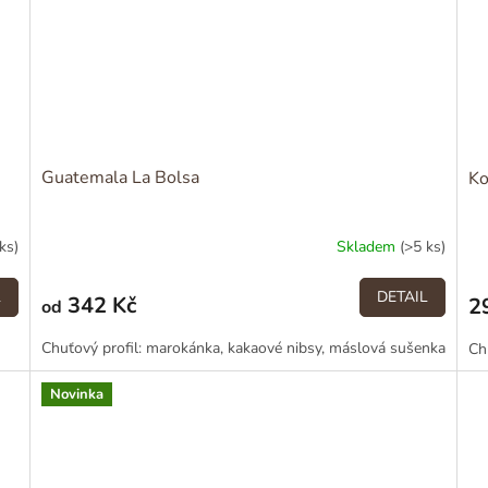
Guatemala La Bolsa
Ko
ks)
Skladem
(>5 ks)
L
DETAIL
342 Kč
2
od
Chuťový profil: marokánka, kakaové nibsy, máslová sušenka
Ch
Novinka