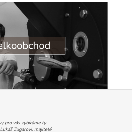
elkoobchod
vy pro vás vybíráme ty
 Lukáš Zugarovi, majitelé