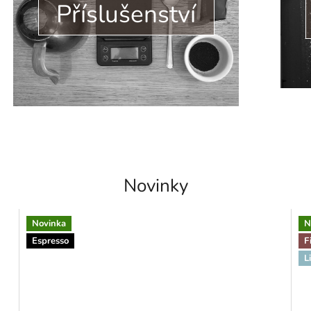
Příslušenství
Novinky
Novinka
N
Espresso
F
L