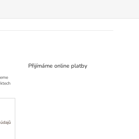
Přijímáme online platby
deme
uktech
 údajů