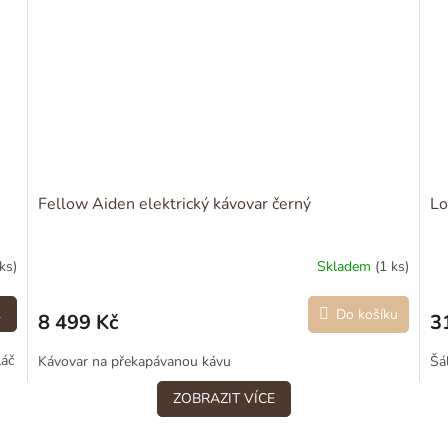
SLEVA 5 %
NA VÁŠ PRVNÍ NÁKUP!
Přihlaste se k odběru novinek a
výhodných nabídek z naší
pražírny.
Fellow Aiden elektrický kávovar černý
Lo
ks)
Skladem
(1 ks)
Chci novinky a slevy
L
Do košíku
8 499 Kč
3
Zásady zpracování osobních údajů
láč
Kávovar na překapávanou kávu
Šá
ZOBRAZIT VÍCE