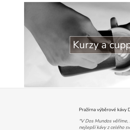
Kurzy a cup
Pražírna výběrové kávy
"V Dos Mundos věříme, ž
nejlepší kávy z celého s