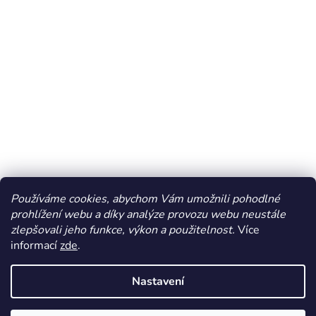
Používáme cookies, abychom Vám umožnili pohodlné
prohlížení webu a díky analýze provozu webu neustále
zlepšovali jeho funkce, výkon a použitelnost.
Více
informací
zde
.
Vytvořil Shoptet
Nastavení
Copyright 2026
Dos Mundos
. Všechna práva vyhrazena.