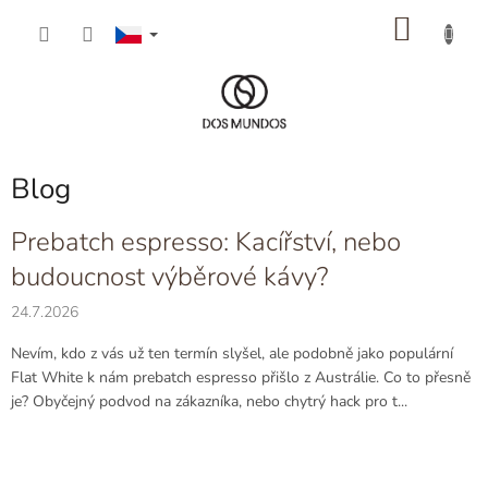
Přejít
NÁKU
na
obsah
KOŠÍK
Blog
V
Prebatch espresso: Kacířství, nebo
ý
budoucnost výběrové kávy?
p
i
24.7.2026
s
č
Nevím, kdo z vás už ten termín slyšel, ale podobně jako populární
l
Flat White k nám prebatch espresso přišlo z Austrálie. Co to přesně
á
je? Obyčejný podvod na zákazníka, nebo chytrý hack pro t...
n
k
ů