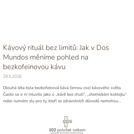
Kávový rituál bez limitů: Jak v Dos
Mundos měníme pohled na
bezkofeinovou kávu
29.5.2026
Dlouhá léta byla bezkofeinová káva černou ovcí kávového světa.
Často se o ní mluvilo jako o „kávě bez chuti“, „chemickém koktejlu“
nebo nutném zlu pro ty, kteří ze zdravotních důvodů nemohou...
S
1
26
t
r
102
položek celkem
O
á