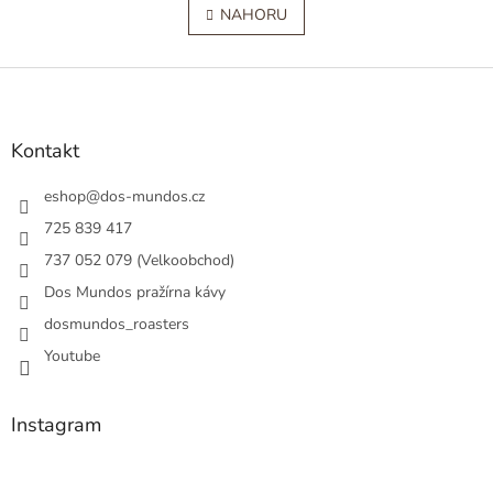
v
NAHORU
n
l
k
á
o
v
Z
d
á
a
á
n
c
p
í
í
a
Kontakt
p
t
r
í
eshop
@
dos-mundos.cz
v
k
725 839 417
y
737 052 079 (Velkoobchod)
v
ý
Dos Mundos pražírna kávy
p
dosmundos_roasters
i
s
Youtube
u
Instagram