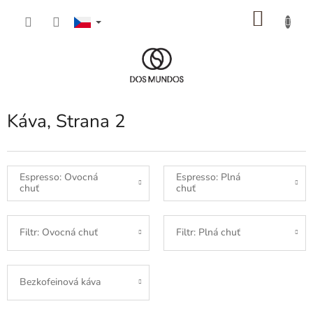
Přejít
NÁKU
na
obsah
KOŠÍK
Káva
, Strana 2
Espresso: Ovocná
Espresso: Plná
chuť
chuť
Filtr: Ovocná chuť
Filtr: Plná chuť
Bezkofeinová káva