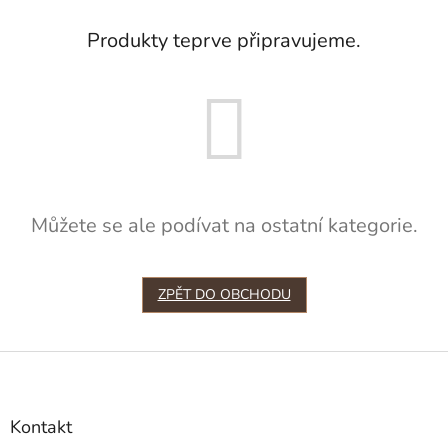
Produkty teprve připravujeme.
Můžete se ale podívat na ostatní kategorie.
ZPĚT DO OBCHODU
Z
á
p
a
Kontakt