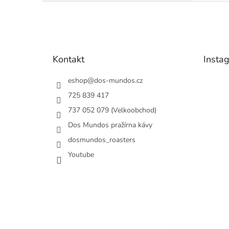
Z
á
p
a
t
Kontakt
Insta
í
eshop
@
dos-mundos.cz
725 839 417
737 052 079 (Velkoobchod)
Dos Mundos pražírna kávy
dosmundos_roasters
Youtube