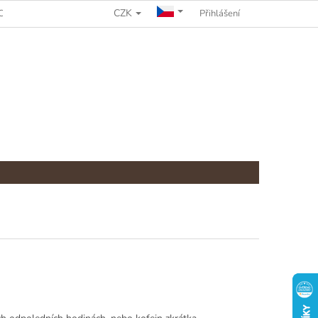
CZK
CHRANY OSOBNÍCH ÚDAJŮ
REKLAMAČNÍ ŘÁD
Přihlášení