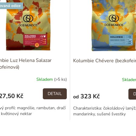
ovaná edice
bie Luz Helena Salazar
Kolumbie Chévere (bezkofei
ofeinová)
Skladem
(>5 ks)
Sklad
DETAIL
D
27,50 Kč
323 Kč
od
ý profil: magnólie, rambutan, dračí
Charakteristika: čokoládový lanýž
 květinový nektar
mandarinky, sušené švestky
O
v