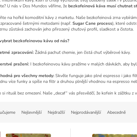
k milovníkům kávy, kteří si chtějí vychutnat svůj oblíbený šálek i v pozd
te? U nás v Dos Mundos věříme, že
bezkofeinová káva musí chutnat st
te na hořké komoditní kávy z marketu. Naše bezkofeinová zrna vybíráme 
 zpracované šetrnými metodami (např.
Sugar Cane process
), které odst
rnu zůstává zachován jeho přirozený chuťový profil, sladkost a čistota.
 vybrat bezkofeinovou kávu od nás?
etrné zpracování:
Žádná pachuť chemie, jen čistá chuť výběrové kávy.
erstvé pražení:
I bezkofeinovou kávu pražíme v malých dávkách, aby byl
hodná pro všechny metody:
Skvěle funguje jako plné espresso i jako fi
ednu více funky a spíše na filtr a druhou plnější vhodnou na espresso nebo 
 si rituál bez omezení. Naše „decaf“ vás přesvědčí, že kofein k zážitku z
učujeme
Nejlevnější
Nejdražší
Nejprodávanější
Abecedně