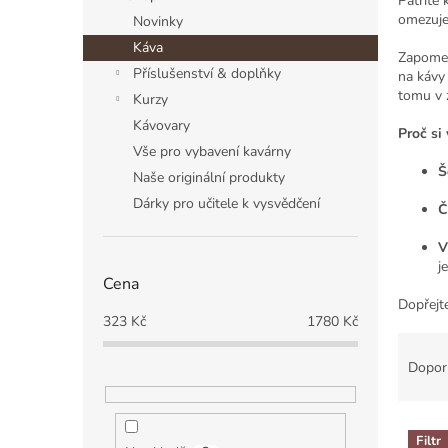
Patříte 
a
omezuje
Novinky
n
Káva
n
Zapomeň
í
Příslušenství & doplňky
na kávy
p
tomu v z
Kurzy
a
Kávovary
Proč si
n
Vše pro vybavení kavárny
e
Š
Naše originální produkty
l
Dárky pro učitele k vysvědčení
Č
V
j
Cena
Dopřejte
323
Kč
1780
Kč
Ř
a
Dopor
z
e
V
n
Filtr