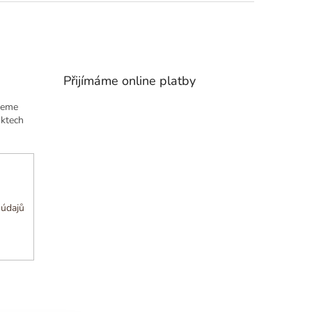
Přijímáme online platby
deme
uktech
 údajů