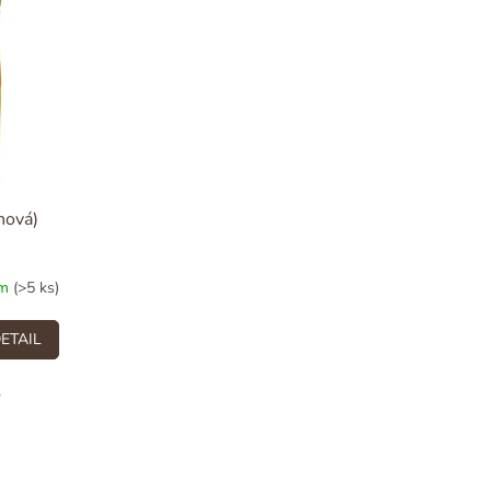
nová)
em
(>5 ks)
ETAIL
,