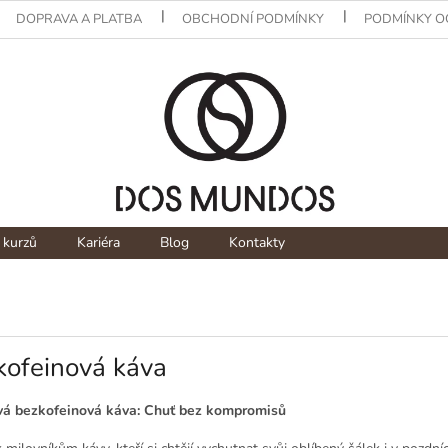
DOPRAVA A PLATBA
OBCHODNÍ PODMÍNKY
PODMÍNKY O
 kurzů
Kariéra
Blog
Kontakty
kofeinová káva
vá bezkofeinová káva: Chuť bez kompromisů