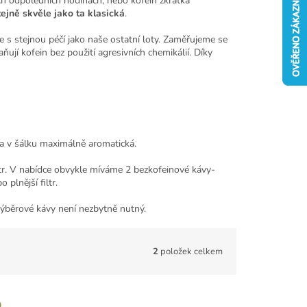
ních odpoledních hodinách, nebo kofein zkrátka
ejně skvěle jako ta klasická
.
s stejnou péčí jako naše ostatní loty. Zaměřujeme se
raňují kofein bez použití agresivních chemikálií. Díky
a v šálku maximálně aromatická.
ltr. V nabídce obvykle míváme 2 bezkofeinové kávy-
plnější filtr.
 výběrové kávy není nezbytně nutný.
2
položek celkem