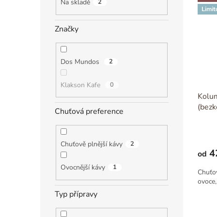
ý
í
Na skladě
2
Limit
p
p
i
r
Značky
s
o
p
d
r
u
Dos Mundos
2
o
k
d
t
Klakson Kafe
0
u
ů
Kolum
k
(bezk
t
Chuťová preference
ů
Chuťově plnější kávy
2
4
od
Ovocnější kávy
1
Chuťov
ovoce,
Typ přípravy