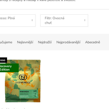
esso: Plná
Filtr: Ovocná
chuť
učujeme
Nejlevnější
Nejdražší
Nejprodávanější
Abecedně
esso
iscovery
Edition