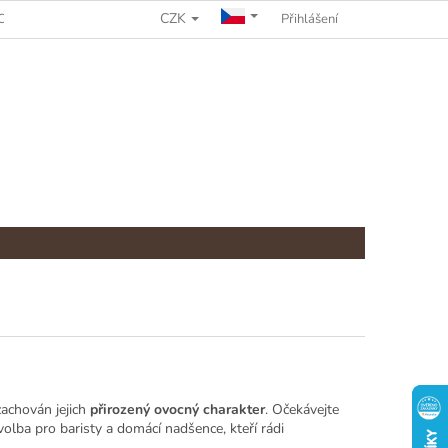
CZK
CHRANY OSOBNÍCH ÚDAJŮ
REKLAMAČNÍ ŘÁD
Přihlášení
zachován jejich
přirozený ovocný charakter
. Očekávejte
volba pro baristy a domácí nadšence, kteří rádi