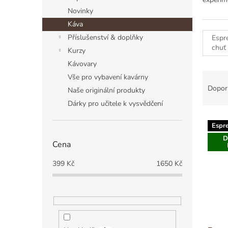
a
Novinky
n
Káva
n
í
Příslušenství & doplňky
Espr
p
chuť
Kurzy
a
Kávovary
n
Ř
Vše pro vybavení kavárny
e
a
Dopor
Naše originální produkty
l
z
Dárky pro učitele k vysvědčení
e
V
n
Espr
ý
í
D
p
p
Cena
i
r
s
o
399
Kč
1650
Kč
p
d
r
u
o
k
d
t
u
ů