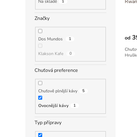
k
Rwan
Na skladě
1
t
ů
Značky
3
od
Dos Mundos
1
Chuťov
Klakson Kafe
0
Hrušk
Chuťová preference
Chuťově plnější kávy
5
Ovocnější kávy
1
Typ přípravy