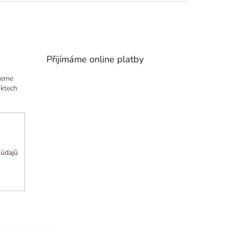
Přijímáme online platby
deme
uktech
 údajů