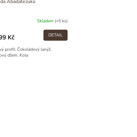
da Abadatezuka
Skladem
(>5 ks)
DETAIL
99 Kč
ý profil: Čokoládový lanýž,
ový džem, Kola
O
v
l
á
d
a
c
í
p
r
v
k