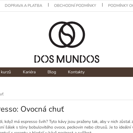
DOPRAVA A PLATBA
OBCHODNÍ PODMÍNKY
PODMÍNKY O
 kurzů
Kariéra
Blog
Kontakty
uť
resso: Ovocná chuť
i, když má espresso švih? Tyto kávy jsou praženy tak, aby v nich zůstal 
í šálek s tóny bobulovitého ovoce, peckovin nebo citrusů. Je to ideální 
ntují s recepty a hledají v kávě pestrost a svěžest.