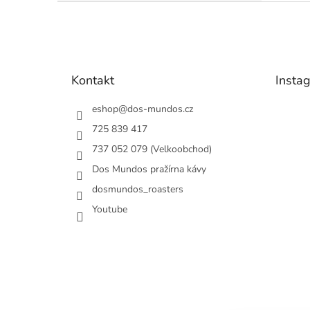
Z
á
p
a
t
Kontakt
Insta
í
eshop
@
dos-mundos.cz
725 839 417
737 052 079 (Velkoobchod)
Dos Mundos pražírna kávy
dosmundos_roasters
Youtube