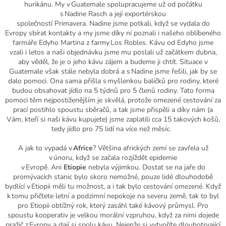
hurikánu. My v Guatemale spolupracujeme už od počátku
s
Nadine
Rasch
a její exportérskou
společností
Primavera
.
Nadine
jsme potkali, když se vydala do
Evropy sbírat kontakty a my jsme díky ní poznali i našeho oblíbeného
farmáře
Edyho
Martina
z
farmy
Los
Robles
. Kávu od
Edyho
jsme
vzali i letos a naši objednávku jsme mu poslali už začátkem dubna,
aby věděl, že je o jeho kávu zájem a budeme ji chtít.
Situace v
Guatemal
e
však stále nebyla dobrá a
s
Nadine
jsme
řešili
, jak by se
dalo pomoci. Ona
sama přišla s myšlenkou balíčků pro rodiny, které
budou
obsahovat jídlo na 5 týdnů pro 5
členů rodiny. Tato forma
pomoci těm nejpostiženějším je skvělá, protože omezené cestování za
prací postihlo spoustu sběračů
,
a tak jsme přispěli a díky nám (a
Vám, kteří si naši káv
u kupujete) jsme zaplatili cca 15
takových košů
,
tedy jídlo pro 75 lidí na více než měsíc.
A jak to vypadá v
Africe
? Většina afrických zemí se zavřela už
v únoru, když se začala rozjíždět epidemie
v Evropě
.
A
ni
Etiopie
nebyla výjimkou
. Dostat se na jaře do
promývacích stanic bylo skoro nemožné, pouze lidé dlouhodobě
bydlící v Etiopii měli tu možnost
,
a i tak bylo cestování omezené. Když
k tomu přičtete letní a podzimní nepokoje na severu země, tak to byl
pro Etiopii obtížný rok
,
který zasáhl také kávový průmysl
. Pro
spoustu kooperativ je velkou morální vzpruhou, když za nimi dojede
pražič z Evropy a dají si spolu kávu.
Nejenže si vytvoříte dlouhotrvající