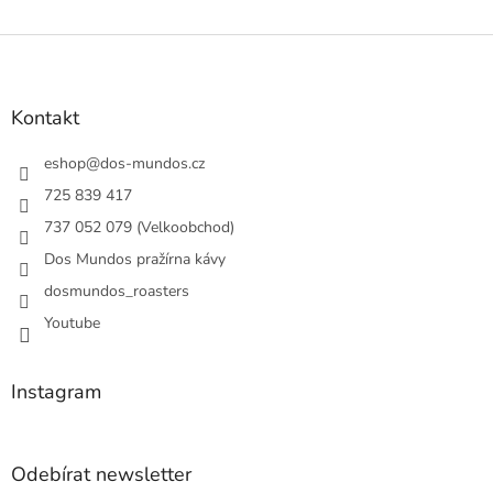
Z
á
p
a
Kontakt
t
í
eshop
@
dos-mundos.cz
725 839 417
737 052 079 (Velkoobchod)
Dos Mundos pražírna kávy
dosmundos_roasters
Youtube
Instagram
Odebírat newsletter