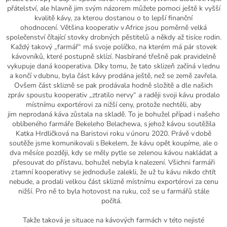
přátelství, ale hlavně jim svým názorem můžete pomoci ještě k vyšší
kvalitě kávy, za kterou dostanou o to lepší finanční
ohodnocení.
Většina kooperativ v Africe jsou poměrně velká
společenství čítající stovky drobných pěstitelů a někdy až
t
i
síce
rodin.
Každý takový „farmář“ má svoje
políčko
,
na
kterém má pár stovek
kávovníků, které postupně sklíz
í
. Nasbírané třešně pak pravidelně
vykupuje daná kooperativa.
Díky tomu, že tato sklizeň začíná v lednu
a končí v dubnu,
byla
část kávy
prodána
ještě
,
než se země zavřela
.
Ovšem
č
ást
sklizně
se pak prodávala hodně složitě a dle našich
zpráv spoustu kooperativ „ztratilo nervy“ a raději svoji kávu prodalo
místnímu
exportérov
i
za nižší
ceny, protože nechtěli, aby
jim
neprodaná
káva zůstala na skladě
. To je bohužel případ i našeho
oblíbeného farmáře
Bekeleho
Belachewa
,
s jehož kávou soutěžila
Katka Hrdličková na
Baristovi
roku v únoru 2020.
Právě v době
soutěže jsme komunikovali s
Bekelem
, že kávu opět koupíme, ale o
dva měsíce později, kdy se měl
y pytle se zelenou kávou
nakládat a
přesouvat do přístavu, bohužel nebyla k nalezení
. V
šichni farmáři
z tamní kooperativy se
jednoduše za
lekli, že už tu kávu nikdo chtít
nebude
,
a prodali velkou část sklizně místnímu exportérovi za cenu
nižš
í. Pro ně
to
byla
hotovost na ruku, což se u farmářů stále
počítá.
Takže takov
á je situace na kávových farmách v této nejisté