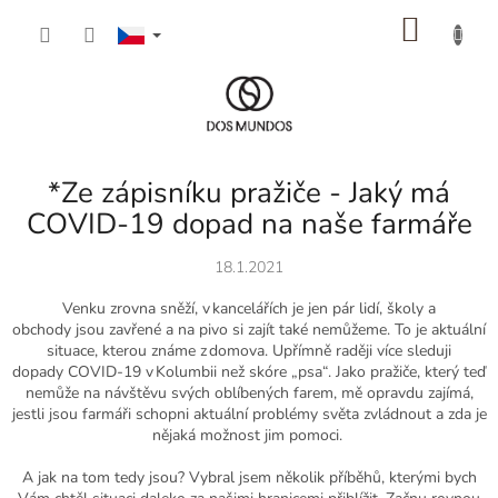
Přejít
NÁKU
na
obsah
KOŠÍK
*Ze zápisníku pražiče - Jaký má
COVID-19 dopad na naše farmáře
18.1.2021
Venku zrovna sněží, v kancelářích je jen pár lidí, školy a
obchody
jsou
zavřené a na pivo
si zajít také nemůžeme.
To je aktuální
situace, kterou známe z domova
.
U
přímně
raději
více sleduji
dopady
C
OVID-19
v Kolumbii než skóre „psa“. Jako pražiče, který teď
nemůže na návštěvu
sv
ýc
h
oblíbených farem,
mě
opravdu zajímá,
jestli
jsou
farmáři
schopni aktuální problémy světa zvládnout a
zda je
nějaká možnost
jim pomoci.
A jak na tom tedy jsou?
V
ybral
jsem několik
příběhů, kter
ými
bych