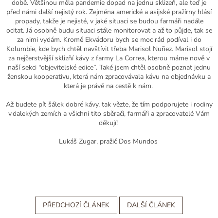
době
.
Většinou měla pandemie dopad na jednu sklizeň, ale teď je
před námi další nejistý rok. Zejména americké a asijské pražírny hlásí
propady, takže je nejisté, v jaké situaci se budou farmáři nadále
ocitat.
Já osobně budu
situaci
stále monitorovat a až to půjde, tak se
za nimi vydám. Kromě Ekv
ádoru
bych
se
moc
rád
podíval
i do
Kolumbie
, kde bych
chtěl
navštívi
t
třeba
Marisol
Nu
ñ
ez
.
Marisol
stojí
za
nejčerstvější
skliz
ňí
kávy z
farmy
La
Correa
, kterou máme
nově
v
naší sekc
i
"objevitelské edice”.
T
aké
jsem chtěl osobně poznat
jednu
ženskou kooperativu, která nám zpracovávala kávu na objednávku a
která
je právě na cestě k nám.
A
ž budete pít šálek dobré kávy, tak vězte, že tím podporujete i rodiny
v dalekých zemích a všichni tito sběrači, farmáři a zpracovatelé Vám
děkují!
Lukáš
Zugar
, pražič
Dos
Mundos
PŘEDCHOZÍ ČLÁNEK
DALŠÍ ČLÁNEK