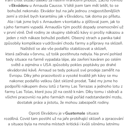
Vám chtěl
situaci d
aleko
za našimi hranicemi přiblížit
. Začnu rovnou
v
Ekvádoru
u
Arnauda
Causse
. V létě jsem tam měl letět, to se
bohužel
nekonalo
.
Ekvádor byl na jaře jednou z nejpostiženějších
zemí a strávil bych karanténu jak v Ekvádoru, tak doma po příletu.
Ale i tak jsme byli
s
Arnaudem
v kontaktu a zjišťoval jsem, jak to
s jeho farmami vypadá.
Arnaudův
tým pocítil dopady onemocnění už
v první vlně. Dvě rodiny ze skupiny sběračů kávy si prošly nákazou a
jeden z nich nákaze bohužel podlehl.
Obecný strach a panika také
způsobil
y
komplikace v udržování chodu farmy a přípravy na sklizeň
.
N
aštěstí se ale vše podařilo stabilizovat a sklizeň,
která
začínala
v červnu
,
už tolik postihnuta
nebyla
.
Na první pohled
tedy situace na farmě vypadala lépe, ale zavření kaváren po celém
světě a zejména v USA způsobily pokles poptávky po drahé
ekvádorské kávě.
Arnaud
se tedy pokusil své prodeje zaměřit na
Evropu.
Díky jeho pracovitosti
a
vysoké kvalitě jeh
káv
y
se mu
nakonec podařilo velkou část sklizně
prodat. T
aké
my jsme ho
podpořili nákupem dvou lotů
z farmy Las
Terrazas
a jednoho lotu z
farmy Las
Tolas
, které jsou
již
na cestě k nám. Díky tomu i sběrači a
všichni pracovníci na jeho farmách mají pořád nadstandardní mzdu,
dostatek práce a jistotu, že mohou zabezpečit rodiny.
Oproti Ekvádoru je v
Guatemale
situace
rozdílná.
Covid
tam
postihl
už na jaře probíhající sklizeň a zpracování
a situace byla na mnoha místech kritická i kvůli silnému letnímu