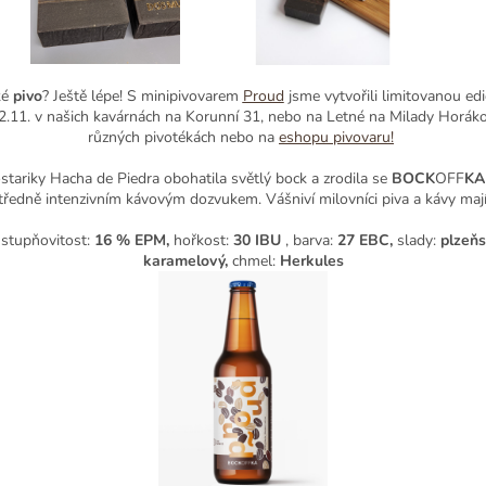
Chci novinky a slevy
ké
pivo
? Ještě lépe! S minipivovarem
Proud
jsme vytvořili limitovanou edi
22.11. v našich kavárnách na Korunní 31, nebo na Letné na Milady Horákov
různých pivotékách nebo na
eshopu pivovaru!
Zásady zpracování osobních údajů
tariky Hacha de Piedra obohatila světlý bock a zrodila se
BOCK
OFF
K
edně intenzivním kávovým dozvukem. Vášniví milovníci piva a kávy mají 
 stupňovitost:
16 % EPM,
hořkost:
30 IBU
, barva:
27 EBC,
slady:
plzeňs
karamelový,
chmel:
Herkules