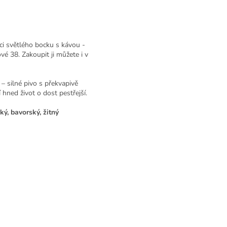
ci světlého bocku s kávou -
é 38. Zakoupit ji můžete i v
A
– silné pivo s překvapivě
hned život o dost pestřejší.
ký, bavorský, žitný