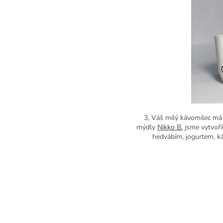
3, Váš milý kávomilec má
mýdly
Nikko B.
jsme vytvoři
hedvábím, jogurtem, ká