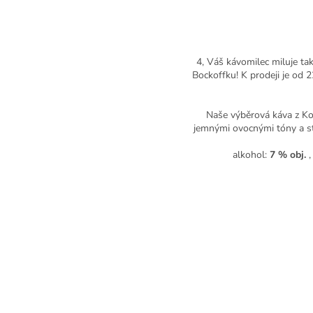
4, Váš kávomilec miluje ta
Bockoffku! K prodeji je od 
Naše výběrová káva z Kos
jemnými ovocnými tóny a stř
alkohol:
7 % obj.
,