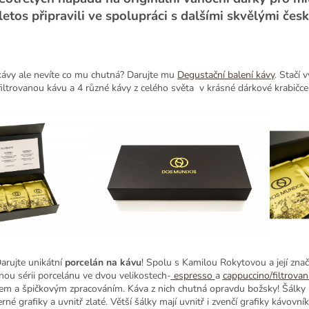
letos připravili ve spolupráci s dalšími skvělými če
 kávy ale nevíte co mu chutná? Darujte mu
Degustační balení
kávy
. Stačí 
iltrovanou kávu a 4 různé kávy z celého světa v krásné dárkové krabičce 
Darujte unikátní
porcelán na kávu
! Spolu s Kamilou Rokytovou a její zn
vanou sérii porcelánu ve dvou velikostech-
espresso
a
cappuccino/filtrovan
m a špičkovým zpracováním. Káva z nich chutná opravdu božsky! Šálky m
rné grafiky a uvnitř zlaté. Větší šálky mají uvnitř i zvenčí grafiky kávov