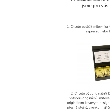
jsme pro vás 
1, Chcete potěšit milovníka
espresso nebo f
2, Chcete být originální? 
vytvořili originální limito
originálním kávovým designe
přesně stejný, zvenku mají če