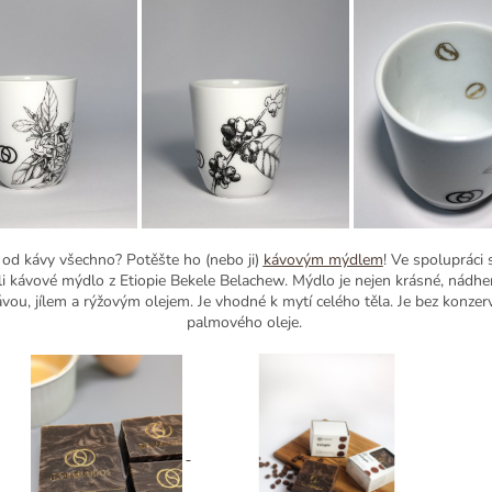
 od kávy všechno? Potěšte ho (nebo ji)
kávovým mýdlem
! Ve spolupráci
li kávové mýdlo z Etiopie Bekele Belachew. Mýdlo je nejen krásné, nádher
vou, jílem a rýžovým olejem. Je vhodné k mytí celého těla. Je bez konzer
palmového oleje.
SLEVA 5 %
NA VÁŠ PRVNÍ NÁKUP!
Přihlaste se k odběru novinek a
výhodných nabídek z naší
pražírny.