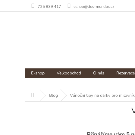
Přejít
725 839 417
eshop@dos-mundos.cz
na
obsah
NÁKUPNÍ
Prázdný košík
E-shop
Velkoobchod
O nás
Rezervace
KOŠÍK
Domů
Blog
Vánoční tipy na dárky pro milovník
V
Přinášíme vám 5 ne