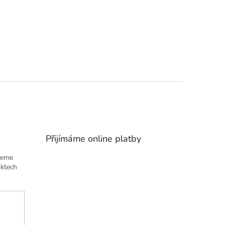
Přijímáme online platby
deme
uktech