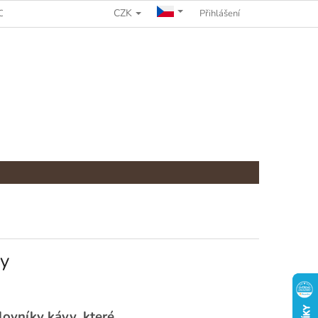
CZK
CHRANY OSOBNÍCH ÚDAJŮ
REKLAMAČNÍ ŘÁD
Přihlášení
vy
lovníky kávy, které