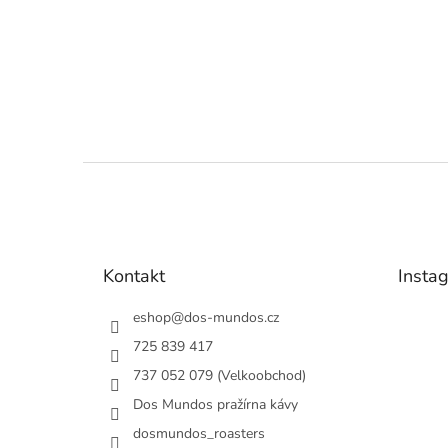
Z
á
p
a
t
Kontakt
Insta
í
eshop
@
dos-mundos.cz
725 839 417
737 052 079 (Velkoobchod)
Dos Mundos pražírna kávy
dosmundos_roasters