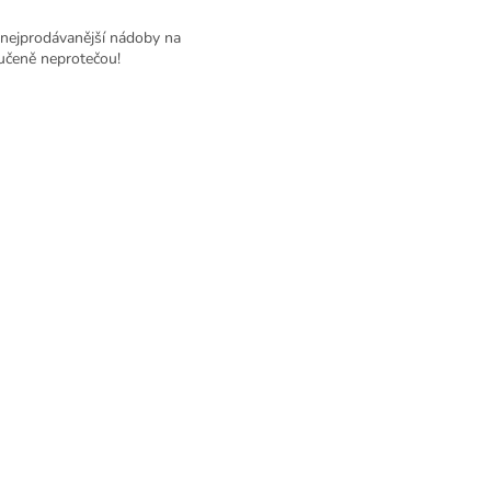
 nejprodávanější nádoby na
učeně neprotečou!