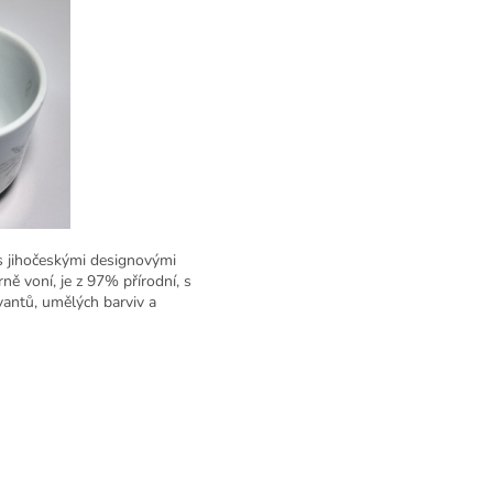
 s jihočeskými designovými
ně voní, je
z 97% přírodní, s
vantů, umělých barviv a