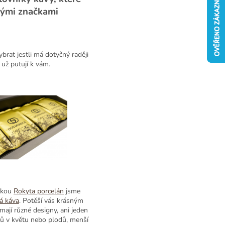
skými značkami
vybrat jestli má dotyčný raději
už putují k vám.
ačkou
Rokyta porcelán
jsme
á káva
. Potěší vás krásným
ají různé designy, ani jeden
níků v květu nebo plodů, menší