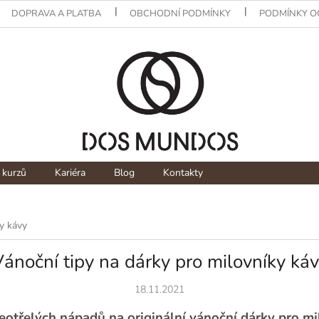
DOPRAVA A PLATBA
OBCHODNÍ PODMÍNKY
PODMÍNKY O
 kurzů
Kariéra
Blog
Kontakty
y kávy
ánoční tipy na dárky pro milovníky ká
18.11.2021
otřelých nápadů na originální vánoční dárky pro mi