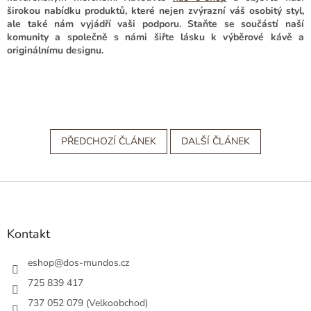
širokou nabídku produktů, které nejen zvýrazní váš osobitý styl,
ale také nám vyjádří vaši podporu. Staňte se součástí naší
komunity a společně s námi šiřte lásku k výběrové kávě a
originálnímu designu.
PŘEDCHOZÍ ČLÁNEK
DALŠÍ ČLÁNEK
Z
á
p
a
Kontakt
t
í
eshop
@
dos-mundos.cz
725 839 417
737 052 079 (Velkoobchod)