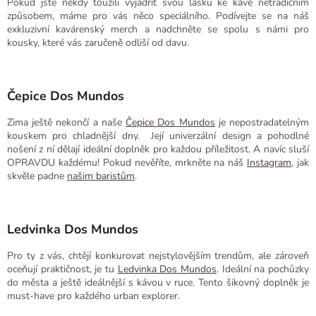
Pokud jste někdy toužili vyjádřit svou lásku ke kávě netradičním
způsobem, máme pro vás něco speciálního. Podívejte se na náš
exkluzivní kavárenský merch a nadchněte se spolu s námi pro
kousky, které vás zaručeně odliší od davu.
Čepice Dos Mundos
Zima ještě nekončí a naše
Čepice Dos Mundos
je nepostradatelným
kouskem pro chladnější dny. Její univerzální design a pohodlné
nošení z ní dělají ideální doplněk pro každou příležitost. A navíc sluší
OPRAVDU každému! Pokud nevěříte, mrkněte na náš
Instagram
, jak
skvěle padne
našim baristům
.
Ledvinka Dos Mundos
Pro ty z vás, chtějí konkurovat nejstylovějším trendům, ale zároveň
oceňují praktičnost, je tu
Ledvinka Dos Mundos
. Ideální na pochůzky
do města a ještě ideálnější s kávou v ruce. Tento šikovný doplněk je
must-have pro každého urban explorer.