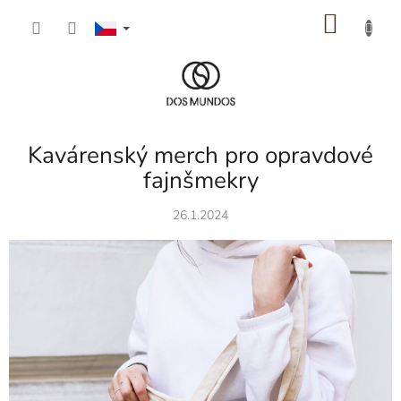
Přejít
NÁKU
na
obsah
KOŠÍK
Kavárenský merch pro opravdové
fajnšmekry
26.1.2024