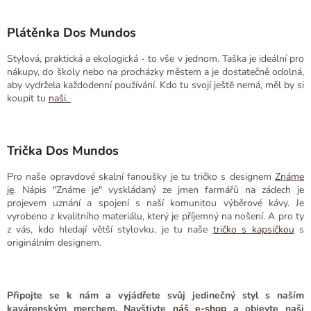
Plátěnka Dos Mundos
Stylová, praktická a ekologická - to vše v jednom. Taška je ideální pro
nákupy, do školy nebo na procházky městem a je dostatečně odolná,
aby vydržela každodenní používání. Kdo tu svojí ještě nemá, měl by si
koupit tu
naši
.
Trička Dos Mundos
Pro naše opravdové skalní fanoušky je tu tričko s designem
Známe
je
. Nápis "Známe je" vyskládaný ze jmen farmářů na zádech je
projevem uznání a spojení s naší komunitou výběrové kávy. Je
vyrobeno z kvalitního materiálu, který je příjemný na nošení. A pro ty
z vás, kdo hledají větší stylovku, je tu naše
tričko s kapsičkou
s
originálním designem.
Připojte se k nám a vyjádřete svůj jedinečný styl s naším
kavárenským merchem. Navštivte
náš e-shop
a objevte naši