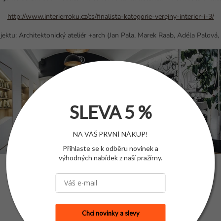
http://www.interierroku.cz/cs/finalista-kategorie-verejny-interier-i-3/
jektu: Architektonický ateliér +arch (Jan Pala, Marek Raab, Adéla Palová, 
SLEVA 5 %
NA VÁŠ PRVNÍ NÁKUP!
Přihlaste se k odběru novinek a
výhodných nabídek z naší pražírny.
Chci novinky a slevy
PŘEDCHOZÍ ČLÁNEK
DALŠÍ ČLÁNEK