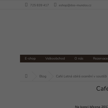
Přejít
725 839 417
eshop@dos-mundos.cz
na
obsah
NÁKUPNÍ
Prázdný košík
E-shop
Velkoobchod
O nás
Rezervace
KOŠÍK
Domů
Blog
Café Letná sbírá ocenění v soutěži 
Café
Na konci března 2017 