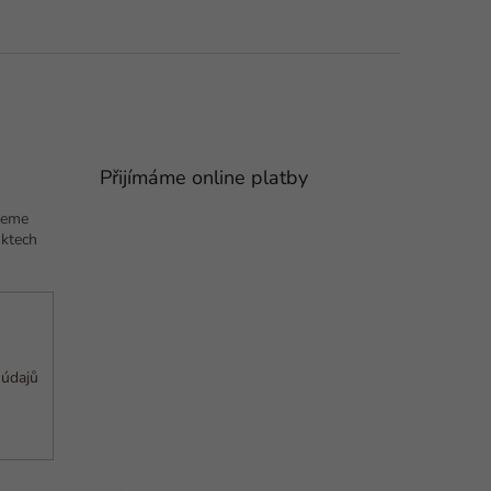
Přijímáme online platby
deme
uktech
 údajů