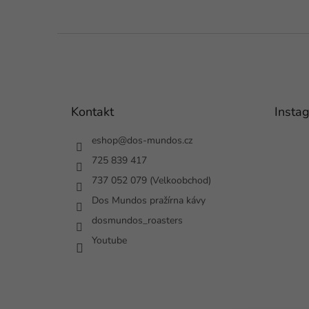
Z
á
p
a
t
Kontakt
Insta
í
eshop
@
dos-mundos.cz
725 839 417
737 052 079 (Velkoobchod)
Dos Mundos pražírna kávy
dosmundos_roasters
Youtube