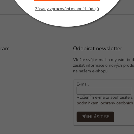
Zásady zpracování osobních údajů
gram
Odebírat newsletter
Vložte svůj e-mail a my vám bu
zasílat informace o nových prod
na našem e-shopu.
E-mail
Vložením e-mailu souhlasíte s
podmínkami ochrany osobních
PŘIHLÁSIT SE