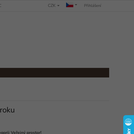
CZK
CHRANY OSOBNÍCH ÚDAJŮ
REKLAMAČNÍ ŘÁD
Přihlášení
 roku
gorii Veřejný prostor!