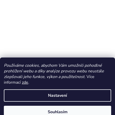
Používáme cookies, abychom Vám umožnili pohodlné
prohlížení webu a díky analýze provozu webu neustále
zlepšovali jeho funkce, výkon a použitelnost.
Více
informací
zde
.
Vytvořil Shoptet
Nastavení
Copyright 2026
Dos Mundos
. Všechna práva vyhrazena.
Souhlasím