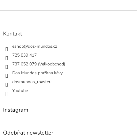
Z
á
p
a
Kontakt
t
í
eshop
@
dos-mundos.cz
725 839 417
737 052 079 (Velkoobchod)
Dos Mundos pražírna kávy
dosmundos_roasters
Youtube
Instagram
Odebírat newsletter