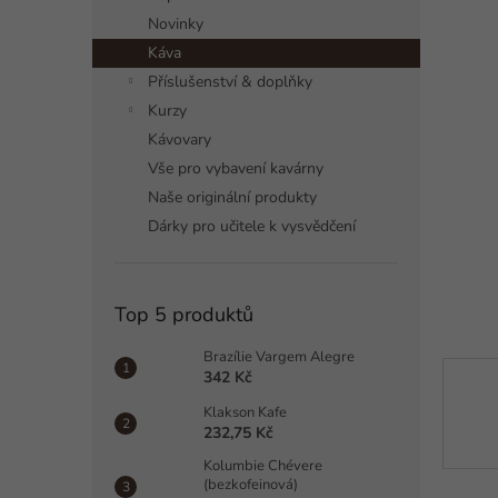
a
Novinky
n
Káva
n
í
Příslušenství & doplňky
p
Kurzy
a
Kávovary
n
Vše pro vybavení kavárny
e
Naše originální produkty
l
Dárky pro učitele k vysvědčení
Top 5 produktů
Brazílie Vargem Alegre
342 Kč
Klakson Kafe
232,75 Kč
Kolumbie Chévere
(bezkofeinová)