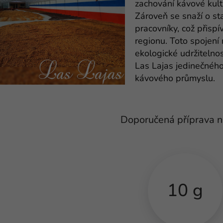
zachování kávové kultu
Zároveň se snaží o st
pracovníky, což přispí
regionu. Toto spojení 
ekologické udržitelnos
Las Lajas jedinečného
kávového průmyslu.
Doporučená příprava 
10 g