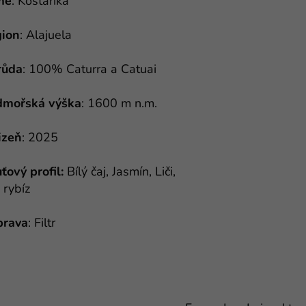
mě
: Kostarika
ion
: Alajuela
růda
: 100% Caturra a Catuai
mořská výška
: 1600 m n.m.
izeň
: 2025
ťový profil:
Bílý čaj, Jasmín, Liči,
 rybíz
prava
: Filtr