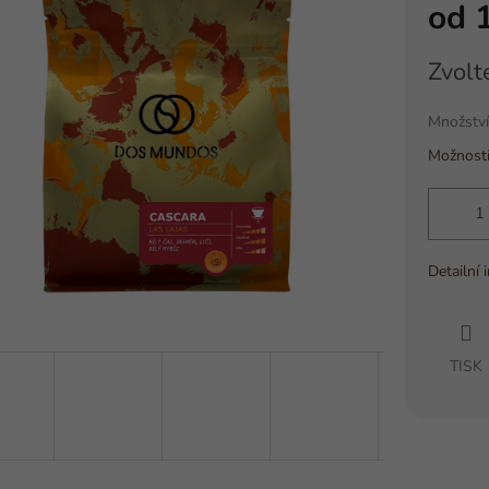
od
Měrná
Zvolt
cena:
Množství
Možnosti
Detailní 
TISK