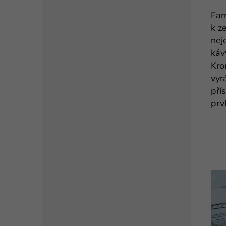
Far
k z
nej
káv
Kro
vyr
pří
prv