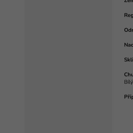
Ze
Reg
Od
Nad
Skl
Chu
Bílý
Pří