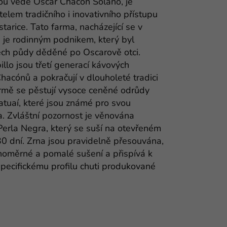
rou vede Oscar Chacón Solano, je
lem tradičního i inovativního přístupu
tarice. Tato farma, nacházející se v
, je rodinným podnikem, který byl
ech půdy děděné po Oscarově otci.
llo jsou třetí generací kávových
hacónů a pokračují v dlouholeté tradici
armě se pěstují vysoce ceněné odrůdy
catuaí, které jsou známé pro svou
. Zvláštní pozornost je věnována
Perla Negra, který se suší na otevřeném
0 dní. Zrna jsou pravidelně přesouvána,
ovnoměrné a pomalé sušení a přispívá k
pecifickému profilu chuti produkované