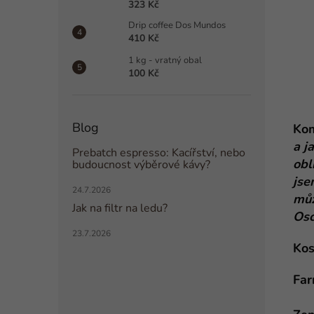
323 Kč
Drip coffee Dos Mundos
410 Kč
1 kg - vratný obal
100 Kč
Blog
Kom
a j
Prebatch espresso: Kacířství, nebo
obl
budoucnost výběrové kávy?
jse
24.7.2026
můž
Jak na filtr na ledu?
Osca
23.7.2026
Kos
Far