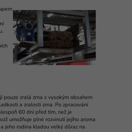
tupem
ní
u.
ních
ají pouze zralá zrna s vysokým obsahem
sladkosti a zralosti zrna. Po zpracování
lespoň 60 dní před tím, než je
 což umožňuje plné rozvinutí jejího aroma
 a jeho rodina kladou velký důraz na