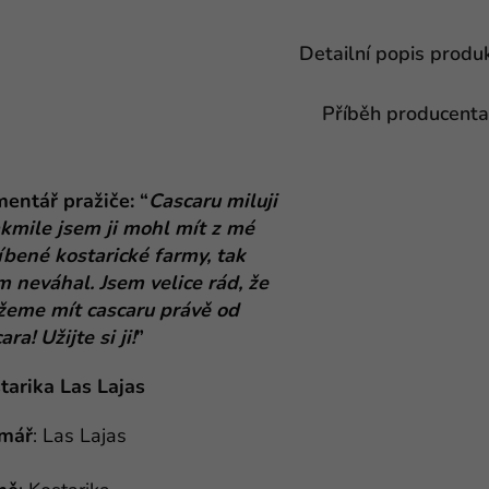
Detailní popis produ
Příběh producenta
entář pražiče: “
Cascaru miluji
akmile jsem ji mohl mít z mé
íbené kostarické farmy, tak
m neváhal. Jsem velice rád, že
eme mít cascaru právě od
ra! Užijte si ji!
”
tarika Las Lajas
mář
: Las Lajas