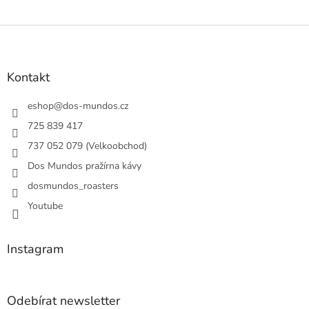
Z
á
p
a
Kontakt
t
í
eshop
@
dos-mundos.cz
725 839 417
737 052 079 (Velkoobchod)
Dos Mundos pražírna kávy
dosmundos_roasters
Youtube
Instagram
Odebírat newsletter