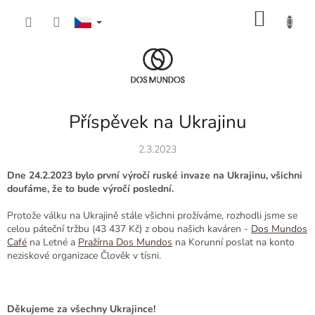
Přejít
NÁKU
na
obsah
KOŠÍK
Příspěvek na Ukrajinu
2.3.2023
Dne 24.2.2023 bylo první výročí ruské invaze na Ukrajinu, všichni
doufáme, že to bude výročí poslední.
Protože válku na Ukrajině stále všichni prožíváme, rozhodli jsme se
celou páteční tržbu (43 437 Kč) z obou našich kaváren -
Dos Mundos
Café
na Letné a
Pražírna Dos Mundos
na Korunní poslat na konto
neziskové organizace Člověk v tísni.
Děkujeme za všechny Ukrajince!