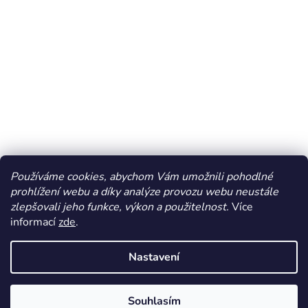
Používáme cookies, abychom Vám umožnili pohodlné
prohlížení webu a díky analýze provozu webu neustále
zlepšovali jeho funkce, výkon a použitelnost.
Více
informací
zde
.
Vytvořil Shoptet
Nastavení
Copyright 2026
Dos Mundos
. Všechna práva vyhrazena.
Souhlasím