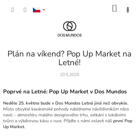
Přejít
NÁKU
na
obsah
KOŠÍK
Plán na víkend? Pop Up Market na
Letné!
20.5.2025
Poprvé na Letné: Pop Up Market v Dos Mundos
Neděle 25. května bude v Dos Mundos Letná jiná než obvykle.
Místo obvyklé kavárenské pohody nabídneme návštěvníkům něco
navíc – atmosféru malého designového trhu, setkání s lokálními
tvůrci a výběrovou kávu v ruce. Přijďte s námi oslavit náš
první Pop
Up Market
.