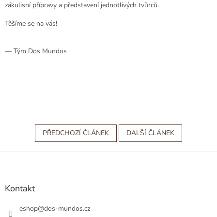
zákulisní přípravy a představení jednotlivých tvůrců.
Těšíme se na vás!
— Tým Dos Mundos
PŘEDCHOZÍ ČLÁNEK
DALŠÍ ČLÁNEK
Z
á
p
a
Kontakt
t
í
eshop
@
dos-mundos.cz