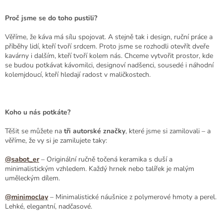
Proč jsme se do toho pustili?
Věříme, že káva má sílu spojovat. A stejně tak i design, ruční práce a
příběhy lidí, kteří tvoří srdcem. Proto jsme se rozhodli otevřít dveře
kavárny i dalším, kteří tvoří kolem nás. Chceme vytvořit prostor, kde
se budou potkávat kávomilci, designoví nadšenci, sousedé i náhodní
kolemjdoucí, kteří hledají radost v maličkostech.
Koho u nás potkáte?
Těšit se můžete na
tři autorské značky
, které jsme si zamilovali – a
věříme, že vy si je zamilujete taky:
@sabot_er
– Originální ručně točená keramika s duší a
minimalistickým vzhledem. Každý hrnek nebo talířek je malým
uměleckým dílem.
@minimoclay
– Minimalistické náušnice z polymerové hmoty a perel.
Lehké, elegantní, nadčasové.