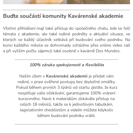
Buďte součástí komunity Kavárenské akademie
Všichni přihlášení mají také přístup do společného chatu, kde se řeší
témata z akademie, ale také reálné podněty a aktuální situace, ve
kterých se každý účastník setkává při budování svého podniku. Na
konci každého měsíce se dohromady scházíme přes online video call
a při vyšším počtu zájemců také osobně v kavárně Dos Mundos.
100% záruka spokojenosti a flexibilita
Naším cílem v
Kavárenské akademii
je předat vám
reálné, v praxi ověřené postupy bez zbytečné omáčky.
Pokud během prvních 3 týdnů od startu zjistíte, že kurz
nesplňuje vaše očekávání, garantujeme 100% vrácení
kurzovného. Navíc k materiálům získáváte přístup na
celých 18 měsíců, takže se k jednotlivým tabulkám,
legislativním checklistům a videím můžete kdykoliv
během budování podniku vrátit.