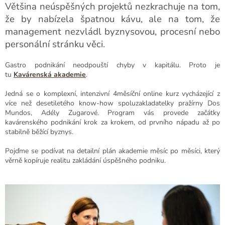
Většina neúspěšných projektů nezkrachuje na tom,
že by nabízela špatnou kávu, ale na tom, že
management nezvládl byznysovou, procesní nebo
personální stránku věci.
Gastro podnikání neodpouští chyby v kapitálu. Proto je
tu
Kavárenská akademie
.
Jedná se o komplexní, intenzivní 4měsíční online kurz vycházející z
více než desetiletého know-how spoluzakladatelky pražírny Dos
Mundos, Adély Zugarové. Program vás provede začátky
kavárenského podnikání krok za krokem, od prvního nápadu až po
stabilně běžící byznys.
Pojďme se podívat na detailní plán akademie měsíc po měsíci, který
věrně kopíruje realitu zakládání úspěšného podniku.