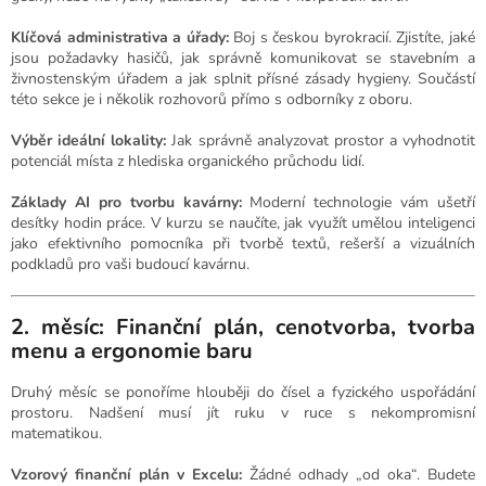
Klíčová administrativa a úřady:
Boj s českou byrokracií. Zjistíte, jaké
jsou požadavky hasičů, jak správně komunikovat se stavebním a
živnostenským úřadem a jak splnit přísné zásady hygieny. Součástí
této sekce je i několik rozhovorů přímo s odborníky z oboru.
Výběr ideální lokality:
Jak správně analyzovat prostor a vyhodnotit
potenciál místa z hlediska organického průchodu lidí.
Základy AI pro tvorbu kavárny:
Moderní technologie vám ušetří
desítky hodin práce. V kurzu se naučíte, jak využít umělou inteligenci
jako efektivního pomocníka při tvorbě textů, rešerší a vizuálních
podkladů pro vaši budoucí kavárnu.
2. měsíc: Finanční plán, cenotvorba, tvorba
menu a ergonomie baru
Druhý měsíc se ponoříme hlouběji do čísel a fyzického uspořádání
prostoru. Nadšení musí jít ruku v ruce s nekompromisní
matematikou.
Vzorový finanční plán v Excelu:
Žádné odhady „od oka“. Budete