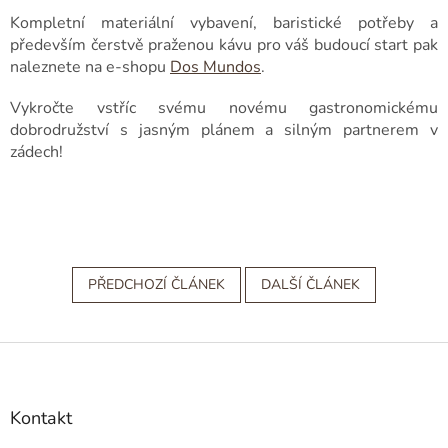
Kompletní materiální vybavení, baristické potřeby a
především čerstvě praženou kávu pro váš budoucí start pak
naleznete na e-shopu
Dos Mundos
.
Vykročte vstříc svému novému gastronomickému
dobrodružství s jasným plánem a silným partnerem v
zádech!
PŘEDCHOZÍ ČLÁNEK
DALŠÍ ČLÁNEK
Z
á
p
a
Kontakt
t