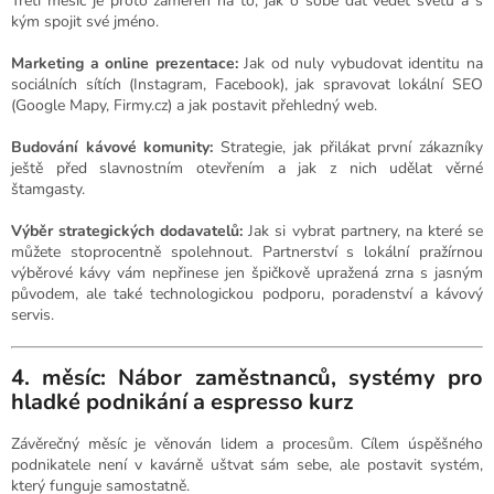
Třetí měsíc je proto zaměřen na to, jak o sobě dát vědět světu a s
kým spojit své jméno.
Marketing a online prezentace:
Jak od nuly vybudovat identitu na
sociálních sítích (Instagram, Facebook), jak spravovat lokální SEO
(Google Mapy, Firmy.cz) a jak postavit přehledný web.
Budování kávové komunity:
Strategie, jak přilákat první zákazníky
ještě před slavnostním otevřením a jak z nich udělat věrné
štamgasty.
Výběr strategických dodavatelů:
Jak si vybrat partnery, na které se
můžete stoprocentně spolehnout. Partnerství s lokální pražírnou
výběrové kávy vám nepřinese jen špičkově upražená zrna s jasným
původem, ale také technologickou podporu, poradenství a kávový
servis.
4. měsíc: Nábor zaměstnanců, systémy pro
hladké podnikání a espresso kurz
Závěrečný měsíc je věnován lidem a procesům. Cílem úspěšného
podnikatele není v kavárně uštvat sám sebe, ale postavit systém,
který funguje samostatně.