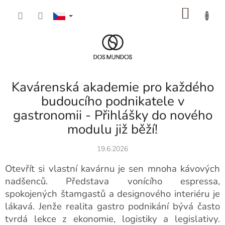
Přejít
NÁKU
na
obsah
KOŠÍK
Kavárenská akademie pro každého
budoucího podnikatele v
gastronomii - Přihlášky do nového
modulu již běží!
19.6.2026
Otevřít si vlastní kavárnu je sen mnoha kávových
nadšenců. Představa vonícího espressa,
spokojených štamgastů a designového interiéru je
lákavá. Jenže realita gastro podnikání bývá často
tvrdá lekce z ekonomie, logistiky a legislativy.