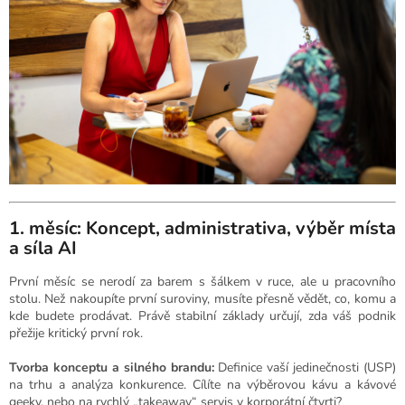
1. měsíc: Koncept, administrativa, výběr místa
a síla AI
První měsíc se nerodí za barem s šálkem v ruce, ale u pracovního
stolu. Než nakoupíte první suroviny, musíte přesně vědět, co, komu a
kde budete prodávat. Právě stabilní základy určují, zda váš podnik
přežije kritický první rok.
Tvorba konceptu a silného brandu:
Definice vaší jedinečnosti (USP)
na trhu a analýza konkurence. Cílíte na výběrovou kávu a kávové
geeky, nebo na rychlý „takeaway“ servis v korporátní čtvrti?