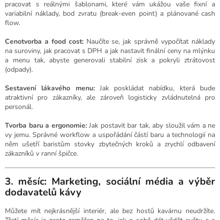
pracovat s reálnými šablonami, které vám ukážou vaše fixní a
variabilní náklady, bod zvratu (break-even point) a plánované cash
flow.
Cenotvorba a food cost:
Naučíte se, jak správně vypočítat náklady
na suroviny, jak pracovat s DPH a jak nastavit finální ceny na mlýnku
a menu tak, abyste generovali stabilní zisk a pokryli ztrátovost
(odpady).
Sestavení lákavého menu:
Jak poskládat nabídku, která bude
atraktivní pro zákazníky, ale zároveň logisticky zvládnutelná pro
personál.
Tvorba baru a ergonomie:
Jak postavit bar tak, aby sloužil vám a ne
vy jemu. Správné workflow a uspořádání částí baru a technologií na
něm ušetří baristům stovky zbytečných kroků a zrychlí odbavení
zákazníků v ranní špičce.
3. měsíc: Marketing, sociální média a výběr
dodavatelů kávy
Můžete mít nejkrásnější interiér, ale bez hostů kavárnu neudržíte.