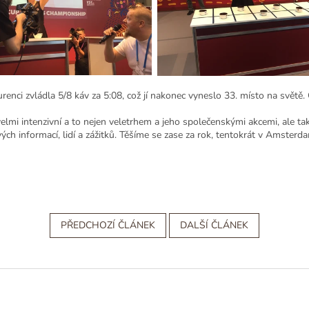
Zásady zpracování osobních údajů
urenci zvládla 5/8 káv za 5:08, což jí nakonec vyneslo 33. místo na světě
velmi intenzivní a to nejen veletrhem a jeho společenskými akcemi, ale 
ých informací, lidí a zážitků. Těšíme se zase za rok, tentokrát v Amsterd
PŘEDCHOZÍ ČLÁNEK
DALŠÍ ČLÁNEK