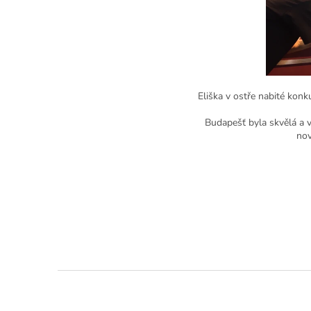
Eliška v ostře nabité konk
Budapešť byla skvělá a 
nov
Z
á
p