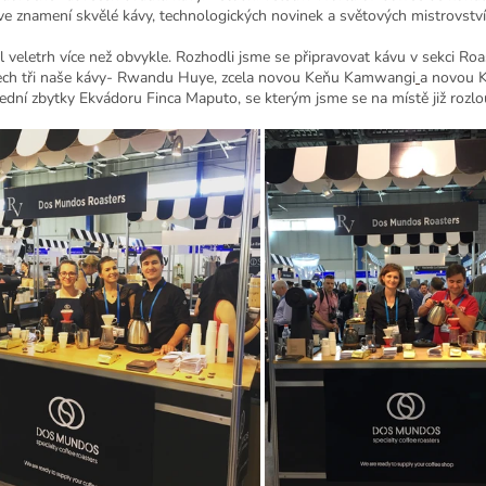
ve znamení skvělé kávy, technologických novinek a světových mistrovství
al veletrh více než obvykle. Rozhodli jsme se připravovat kávu v sekci Ro
rech tři naše kávy-
Rwandu Huye, zcela novou
Keňu Kamwangi
a novou
K
ední zbytky Ekvádoru Finca Maputo, se kterým jsme se na místě již rozlou