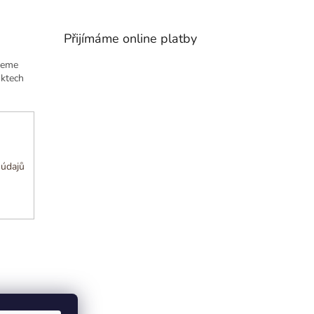
Přijímáme online platby
deme
uktech
 údajů