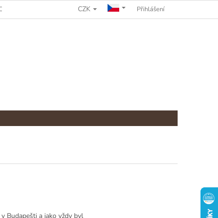
CZK
CHRANY OSOBNÍCH ÚDAJŮ
REKLAMAČNÍ ŘÁD
Přihlášení
 v Budapešti a jako vždy byl