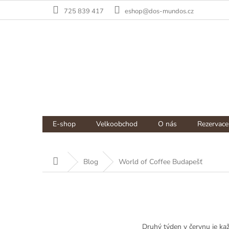
Přejít
725 839 417
eshop@dos-mundos.cz
na
obsah
NÁKUPNÍ
Prázdný košík
E-shop
Velkoobchod
O nás
Rezervace
KOŠÍK
Domů
Blog
World of Coffee Budapešť
Druhý týden v červnu je kaž