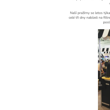
Naší pražírny se letos týk
celé tři dny nabízeli na filt
posl