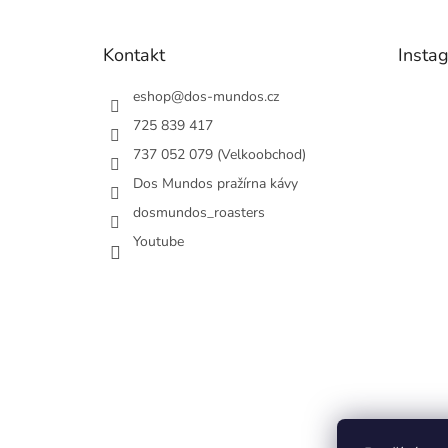
a
t
Kontakt
Insta
í
eshop
@
dos-mundos.cz
725 839 417
737 052 079 (Velkoobchod)
Dos Mundos pražírna kávy
dosmundos_roasters
Youtube