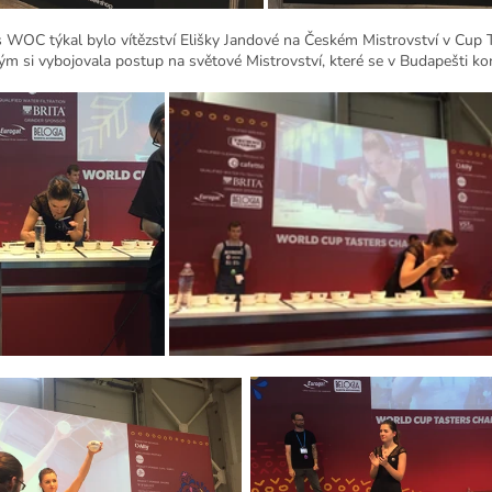
WOC týkal bylo vítězství Elišky Jandové na Českém Mistrovství v Cup T
ým si vybojovala postup na světové Mistrovství, které se v Budapešti ko
SLEVA 5 %
NA VÁŠ PRVNÍ NÁKUP!
Přihlaste se k odběru novinek a
výhodných nabídek z naší
pražírny.
Chci novinky a slevy