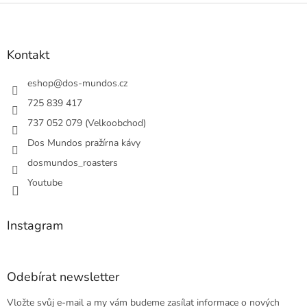
Z
á
p
a
Kontakt
t
í
eshop
@
dos-mundos.cz
725 839 417
737 052 079 (Velkoobchod)
Dos Mundos pražírna kávy
dosmundos_roasters
Youtube
Instagram
Odebírat newsletter
Vložte svůj e-mail a my vám budeme zasílat informace o nových