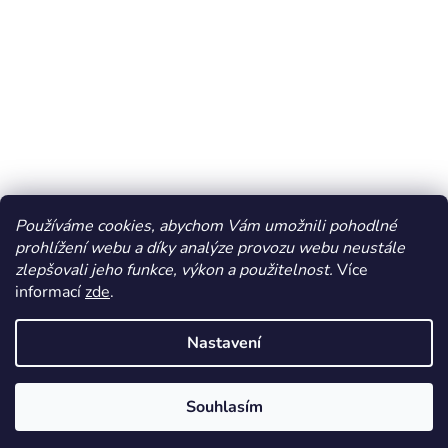
Používáme cookies, abychom Vám umožnili pohodlné
prohlížení webu a díky analýze provozu webu neustále
zlepšovali jeho funkce, výkon a použitelnost.
Více
informací
zde
.
Vytvořil Shoptet
Nastavení
Copyright 2026
Dos Mundos
. Všechna práva vyhrazena.
Souhlasím
Vybraná doprava při objednávce nad 1 200 Kč ZDARMA.
Vrácení zboží a reklamace