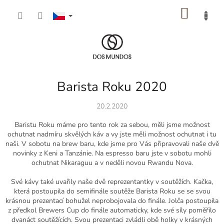
Přejít
NÁKU
na
obsah
KOŠÍK
Barista Roku 2020
20.2.2020
Baristu Roku máme pro tento rok za sebou, měli jsme možnost
ochutnat nadmíru skvělých káv a vy jste měli možnost ochutnat i tu
naši. V sobotu na brew baru, kde jsme pro Vás připravovali naše dvě
novinky z Keni a Tanzánie. Na espresso baru jste v sobotu mohli
ochutnat Nikaraguu a v neděli novou Rwandu Nova.
Své kávy také uvařily naše dvě reprezentantky v soutěžích. Kačka,
která postoupila do semifinále soutěže Barista Roku se se svou
krásnou prezentací bohužel neprobojovala do finále. Jolča postoupila
z předkol Brewers Cup do finále automaticky, kde své síly poměřilo
dvanáct soutěžících. Svou prezentaci zvládli obě holky v krásných