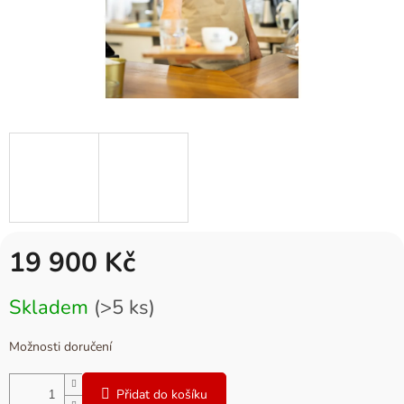
19 900 Kč
Měrná
Skladem
(>5 ks)
cena:
Možnosti doručení
Přidat do košíku