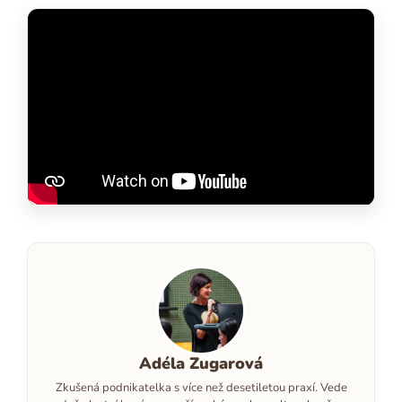
Adéla Zugarová
Zkušená podnikatelka s více než desetiletou praxí. Vede