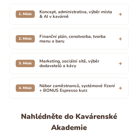
Koncept, administrativa, výběr místa
+
1. Měsíc
& AI v kavárně
Finanční plán, cenotvorba, tvorba
+
2. Měsíc
menu a baru
Marketing, sociální sítě, výběr
+
3. Měsíc
dodavatelů a kávy
Nábor zaměstnanců, systémové řízení
+
4. Měsíc
+ BONUS Espresso kurz
Nahlédněte do Kavárenské
Akademie