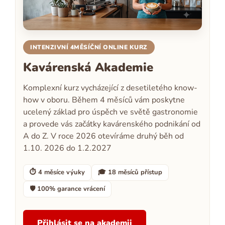
INTENZIVNÍ 4MĚSÍČNÍ ONLINE KURZ
Kavárenská Akademie
Komplexní kurz vycházející z desetiletého know-
how v oboru. Během 4 měsíců vám poskytne
ucelený základ pro úspěch ve světě gastronomie
a provede vás začátky kavárenského podnikání od
A do Z. V roce 2026 otevíráme druhý běh od
1.10. 2026 do 1.2.2027
⏱ 4 měsíce výuky
🎓 18 měsíců přístup
🛡 100% garance vrácení
Přihlásit se na akademii