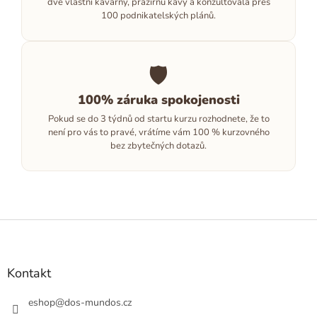
dvě vlastní kavárny, pražírnu kávy a konzultovala přes
100 podnikatelských plánů.
🛡
100% záruka spokojenosti
Pokud se do 3 týdnů od startu kurzu rozhodnete, že to
není pro vás to pravé, vrátíme vám 100 % kurzovného
bez zbytečných dotazů.
Z
á
p
a
Kontakt
t
í
eshop
@
dos-mundos.cz