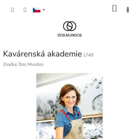
Přejít
NÁKU
na
obsah
KOŠÍK
Kavárenská akademie
1749
Značka:
Dos Mundos