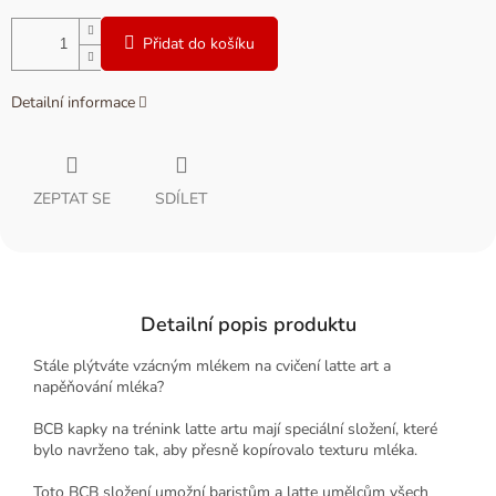
Přidat do košíku
Detailní informace
ZEPTAT SE
SDÍLET
Detailní popis produktu
Stále plýtváte vzácným mlékem na cvičení latte art a
napěňování mléka?
BCB kapky na trénink latte artu m
ají speciální složení, které
bylo navrženo tak, aby přesně kopírovalo texturu mléka.
Toto BCB složení umožní baristům a latte umělcům všech