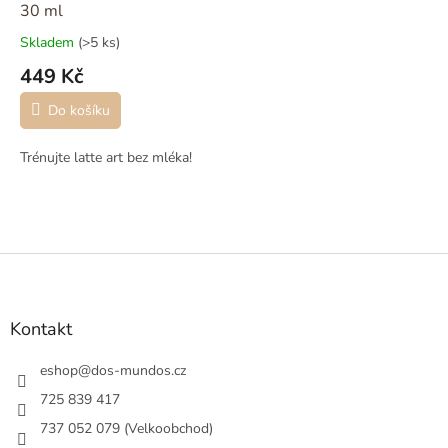
30 ml
Skladem
(>5 ks)
449 Kč
Do košíku
Trénujte latte art bez mléka!
Z
á
p
a
Kontakt
t
í
eshop
@
dos-mundos.cz
725 839 417
737 052 079 (Velkoobchod)