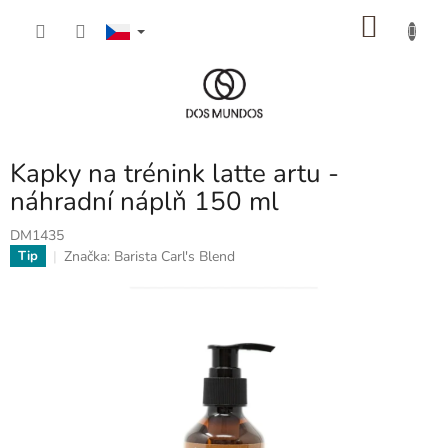
Přejít
NÁKU
na
obsah
KOŠÍK
Kapky na trénink latte artu -
náhradní náplň 150 ml
DM1435
Značka:
Barista Carl's Blend
Tip