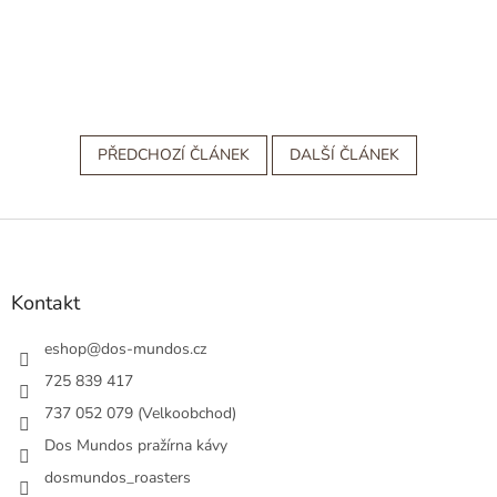
PŘEDCHOZÍ ČLÁNEK
DALŠÍ ČLÁNEK
Z
á
p
a
Kontakt
t
í
eshop
@
dos-mundos.cz
725 839 417
737 052 079 (Velkoobchod)
Dos Mundos pražírna kávy
dosmundos_roasters