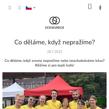
Přejít
NÁKU
na
obsah
KOŠÍK
Co děláme, když nepražíme?
28.7.2023
Co děláme, když zrovna nepražíme nebo neochutnáváme kávu?
Běžíme si pro lepší kafe!