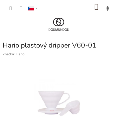
Přejít
NÁKU
na
obsah
KOŠÍK
Hario plastový dripper V60-01
Značka:
Hario