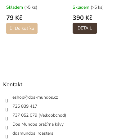
Skladem
(>5 ks)
Skladem
(>5 ks)
79 Kč
390 Kč
DETAIL
Do košíku
Z
á
p
a
Kontakt
t
í
eshop
@
dos-mundos.cz
725 839 417
737 052 079 (Velkoobchod)
Dos Mundos pražírna kávy
dosmundos_roasters