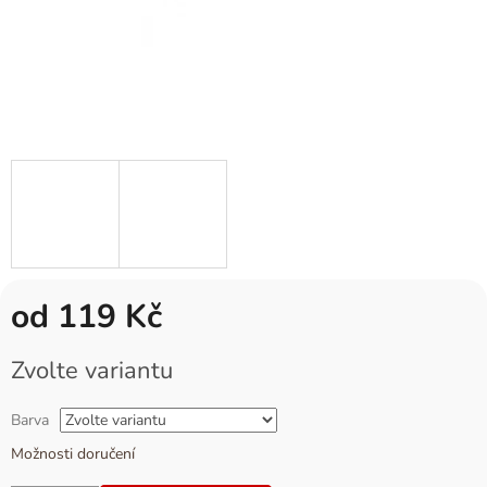
od
119 Kč
Měrná
Zvolte variantu
cena:
Barva
Možnosti doručení