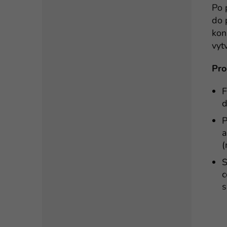
Po 
do 
kon
vyt
Pro
F
d
P
a
(
S
c
s