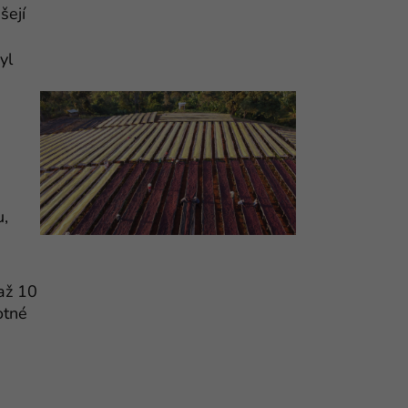
šejí
yl
.
u,
 až 10
otné