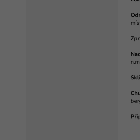
Od
mís
Zpr
Nad
n.m
Skl
Chu
ber
Pří