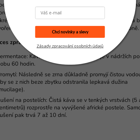
pečlivém ručním sběru se čerstvě natrhané třešně přená
promývacích stanic, kde se káva důkladně třídí. Tento
krétní lot je zpracován promytou metodou (washed) a b
vořen z vůbec prvních třešní sklizených v letošní sezóně
Chci novinky a slevy
ces zpracování má svá přísná pravidla:
Zásady zpracování osobních údajů
ermentace: Káva po vyloupání fermentuje v nádržích po
obu 60 hodin.
romytí: Následně se zrna důkladně promyjí čistou vodo
by se z nich beze zbytku odstranila lepkavá dužina
mucilage).
ušení na postelích: Čistá káva se v tenkých vrstvách (5
entimetrů) rozprostře na vyvýšené africké postele. Sam
ušení pak trvá 7 až 10 dní.