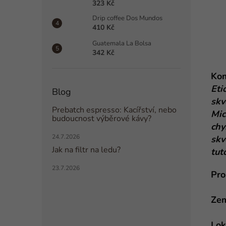
323 Kč
Drip coffee Dos Mundos
410 Kč
Guatemala La Bolsa
342 Kč
Kom
Eti
Blog
skv
Prebatch espresso: Kacířství, nebo
Mic
budoucnost výběrové kávy?
chy
24.7.2026
skv
Jak na filtr na ledu?
tut
23.7.2026
Pro
Ze
Lok