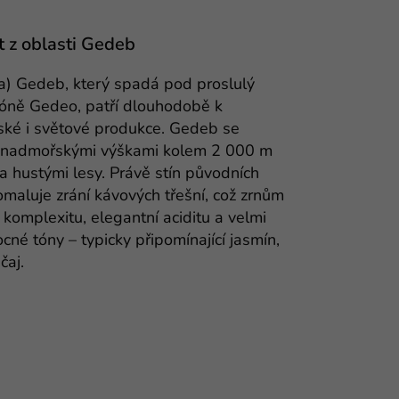
t z oblasti Gedeb
a) Gedeb, který spadá pod proslulý
zóně Gedeo, patří dlouhodobě k
ské i světové produkce. Gedeb se
i nadmořskými výškami kolem 2 000 m
a hustými lesy. Právě stín původních
maluje zrání kávových třešní, což zrnům
komplexitu, elegantní aciditu a velmi
ocné tóny – typicky připomínající jasmín,
čaj.