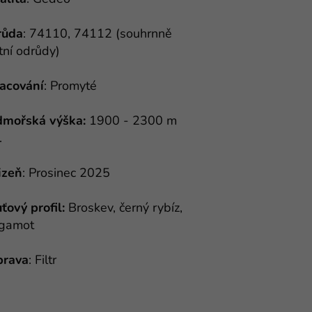
růda
: 74110, 74112 (souhrnně
tní odrůdy)
acování
: Promyté
mořská výška:
1900 - 2300 m
.
izeň
: Prosinec 2025
ťový profil:
Broskev, černý rybíz,
gamot
prava
: Filtr