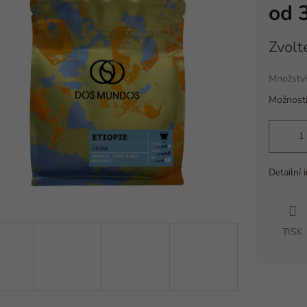
od
Měrná
Zvolt
cena:
Množství
Možnosti
Detailní 
TISK