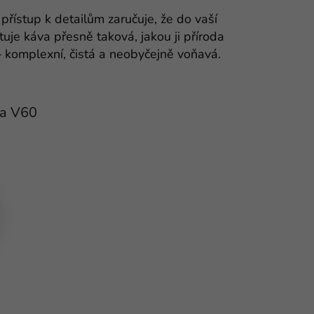
řístup k detailům zaručuje, že do vaší
tuje káva přesně taková, jakou ji příroda
 komplexní, čistá a neobyčejně voňavá.
na V60