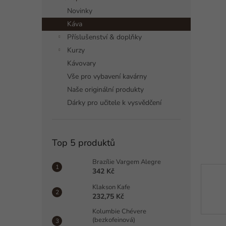
a
Novinky
n
Káva
n
í
Příslušenství & doplňky
p
Kurzy
a
Kávovary
n
Vše pro vybavení kavárny
e
Naše originální produkty
l
Dárky pro učitele k vysvědčení
Top 5 produktů
Brazílie Vargem Alegre
342 Kč
Klakson Kafe
232,75 Kč
Kolumbie Chévere
(bezkofeinová)