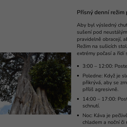
Přísný denní režim 
Aby byl výsledný chuť
sušení pod neustálým
pravidelně obracejí, a
Režim na sušicích sto
extrémy počasí a říd
3:00 – 12:00: Poste
Poledne: Když je slu
přikrývá, aby se zr
příliš agresivně.
14:00 – 17:00: Pos
schnutí.
Noc: Káva je pečliv
chladem a noční či 