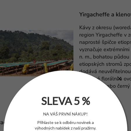
Yirgacheffe a kleno
Kávy z okresu (wored
region Yirgacheffe v 
naprosté špičce etiop
vyznačuje extrémním
n. m., bohatou půdou 
etiopských stromů zpo
dodává neuvěřitelnou 
oblíbené florální a ov
bergamot nebo černý 
SLEVA 5 %
NA VÁŠ PRVNÍ NÁKUP!
acování s maximální péčí
Přihlaste se k odběru novinek a
výhodných nabídek z naší pražírny.