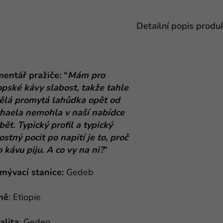
Detailní popis produ
entář pražiče: “
Mám pro
opské kávy slabost, takže tahle
ělá promytá lahůdka opět od
haela nemohla v naší nabídce
bět. Typický profil a typický
ostný pocit po napití je to, proč
o kávu piju. A co vy na ni?
”
mývací stanice:
Gedeb
mě
: Etiopie
alita
: Gedeo