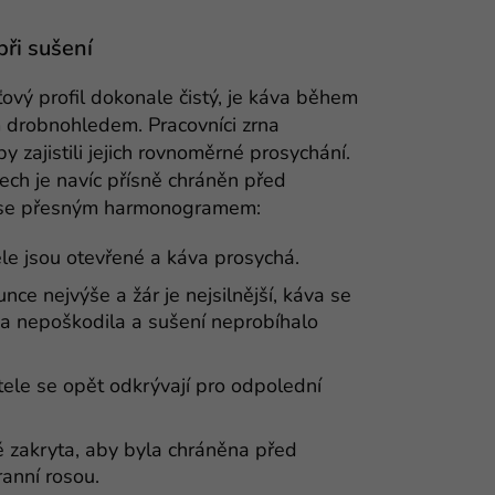
při sušení
ový profil dokonale čistý, je káva během
 drobnohledem. Pracovníci zrna
by zajistili jejich rovnoměrné prosychání.
lech je navíc přísně chráněn před
í se přesným harmonogramem:
le jsou otevřené a káva prosychá.
nce nejvýše a žár je nejsilnější, káva se
na nepoškodila a sušení neprobíhalo
tele se opět odkrývají pro odpolední
ě zakryta, aby byla chráněna před
ranní rosou.