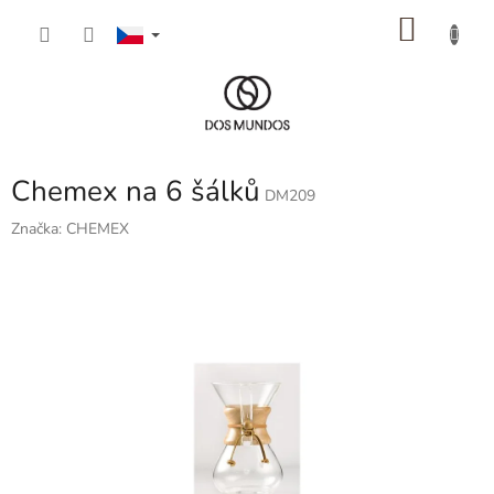
Přejít
NÁKU
na
obsah
KOŠÍK
Chemex na 6 šálků
DM209
Značka:
CHEMEX