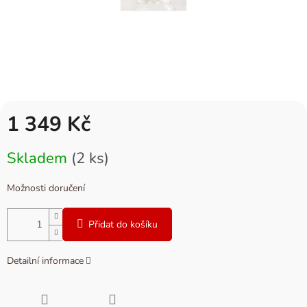
1 349 Kč
Měrná
Skladem
(2 ks)
cena:
Možnosti doručení
Přidat do košíku
Detailní informace