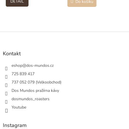
DETAIL
Do košíku
Z
á
p
a
Kontakt
t
í
eshop
@
dos-mundos.cz
725 839 417
737 052 079 (Velkoobchod)
Dos Mundos pražírna kávy
dosmundos_roasters
Youtube
Instagram