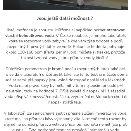
Jsou ještě další možnosti?
Jistě, možností je spoustu. Můžeme si například nechat
otestovat
vlastní kohoutkovou vodu
. V České republice je mnoho laboratoří,
které se rozborem vody zabývají a kde vám zjistí tvrdost a podíl
rozpustných pevných látek ve vodě. Pokud se hodnota pohybuje
okolo 130-160
ppm
(
Parts
per
million
), můžete si tleskat, protože
taková tvrdost vody je pro přípravu vody ideální.
Důležitým parametrem je kromě podílu rozpustných látek také pH.
To se dá v laboratoři určitě zjistit také, ale tento test si můžete doma
udělat sami. pH papírky jsou volně dostupné například v lékárnách.
Voda na přípravu kávy by měla mít v tom nejlepším případě pH
neutrální, tedy na hodnotě 7. Příliš kyselá či naopak příliš zásaditá
voda přispívá k nevyváženosti šálku, zvýraznění nežádoucích chutí či
naopak ztrátě těla.
V laboratoři lze samozřejmě zjistit i přesné složení minerálů ve vodě,
které mají na přípravu kávy významný vliv. Nicméně tento rozbor by
zřejmě na domácí přípravu velkou přidanou hodnotu neměl (ale proti
gustu...). Tyto podrobné testy se provádějí primárně u vody