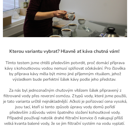
Kterou variantu vybrat? Hlavně ať káva chutná
v
ám!
Tímto testem jsme chtěli především potvrdit, proč domácí příprava
kávy s kohoutkovou vodou
nemusí splňovat
očekávání. Pro člověka
by příprava kávy měla být mimo jiné příjemným rituálem, jehož
výsledkem bude perfektní šálek kávy podle jeho představ.
Za nás byl jednoznačným chuťovým vítězem šálek připravený z
filtrované vody přes reverzní osmózu. Z typů vody, které jsme použili,
je tato varianta určitě nejnákladnější. Ačkoli je pořizovací cena vysoká,
jsou tací, kteří si tento způsob úpravy vody domů pořídí
především
z důvodu velmi špatného složení kohoutkové vody.
Případně používají natolik drahé filtrační konvice či nakupují příliš
velká kvanta balené vody, že se jim filtrační systém na vodu vyplatí.