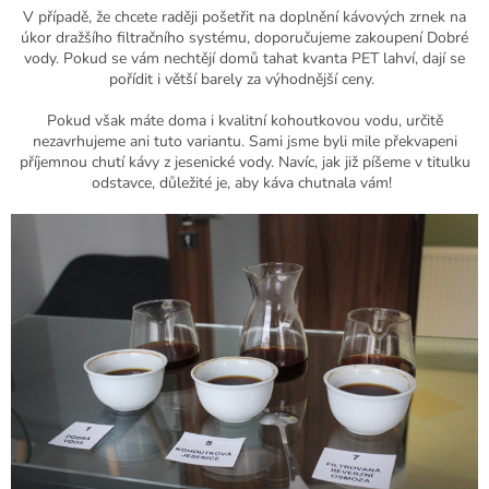
V případě, že chcete raději pošetřit na doplnění kávových zrnek na
úkor dražšího filtračního systému, doporučujeme zakoupení Dobré
vody. Pokud se vám nechtějí domů tahat kvanta PET lahví, dají se
pořídit i větší barely za výhodnější ceny.
Pokud však máte doma i kvalitní kohoutkovou vodu, určitě
nezavrhujeme ani tuto variantu. Sami jsme byli mile překvapeni
příjemnou chutí kávy z jesenické vody. Navíc, jak již píšeme v titulku
odstavce, důležité je, aby káva chutnala vám!