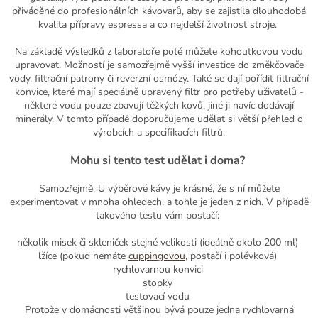
přiváděné do profesionálních kávovarů, aby se zajistila dlouhodobá
kvalita přípravy espressa a co nejdelší životnost stroje.
Na základě výsledků z laboratoře poté můžete kohoutkovou vodu
upravovat. Možností je samozřejmě vyšší investice do změkčovače
vody, filtrační patrony či reverzní osmózy. Také se dají pořídit filtrační
konvice, které mají speciálně upravený filtr pro potřeby
uživatelů -
některé
vodu pouze zbavují těžkých kovů, jiné ji navíc dodávají
minerály. V tomto případě doporučujeme udělat si větší přehled o
výrobcích a specifikacích filtrů.
Mohu si tento test udělat i doma?
Samozřejmě. U výběrové kávy je krásné, že s ní můžete
experimentovat v mnoha ohledech, a tohle je jeden z nich. V případě
takového testu vám postačí:
několik misek či skleniček stejné velikosti (ideálně okolo 200 ml)
lžíce (pokud nemáte
cuppingovou
, postačí i polévková)
rychlovarnou konvici
stopky
testovací vodu
Protože v domácnosti většinou bývá pouze jedna rychlovarná