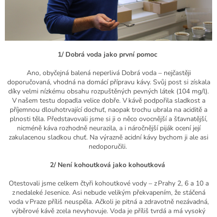
1/ Dobrá voda jako první pomoc
Ano, obyčejná balená neperlivá Dobrá voda – nejčastěji
doporučovaná, vhodná na domácí přípravu kávy. Svůj post si získala
díky velmi nízkému obsahu rozpuštěných pevných látek
(104 mg/l).
V našem testu dopadla velice dobře. V kávě podpořila sladkost a
příjemnou dlouhotrvající dochuť, naopak trochu ubrala na aciditě a
plnosti těla. Představovali jsme si ji o něco ovocnější a šťavnatější,
nicméně káva rozhodně neurazila, a i náročnější piják ocení její
zakulacenou sladkou chuť. Na výrazně acidní kávy bychom ji ale asi
nedoporučili.
2/ Není kohoutková jako kohoutková
Otestovali jsme celkem čtyři kohoutkové vody – z Prahy 2, 6 a 10 a
z nedaleké Jesenice. Asi nebude velikým překvapením, že stáčená
voda v Praze příliš neuspěla. Ačkoli je pitná a zdravotně nezávadná,
výběrové kávě zcela nevyhovuje. Voda je příliš tvrdá a má vysoký