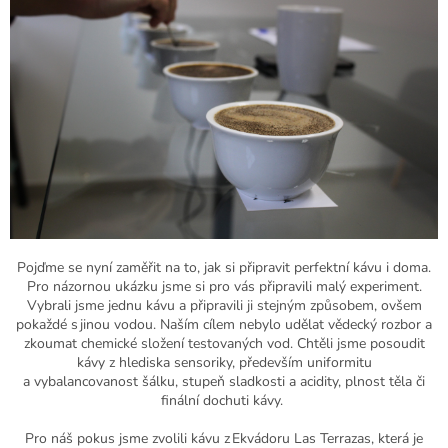
P
ojďme se nyní zaměřit na to, jak si připravit perfektní kávu i doma.
Pro názornou ukázku jsme si pro vás připravili malý experiment.
Vybrali jsme jednu kávu a připravili ji stejným způsobem, ovšem
pokaždé s jinou vodou. Naším cílem nebylo udělat vědecký rozbor a
zkoumat chemické složení testovaných vod. Chtěli jsme posoudit
kávy z hlediska sensoriky, především uniformitu
a
vybalancovanost
šálku, stupeň sladkosti a acidity, plnost těla či
finální
dochuti
kávy.
Pro náš pokus jsme zvolili kávu z
Ekvádoru Las
Terrazas
, která je