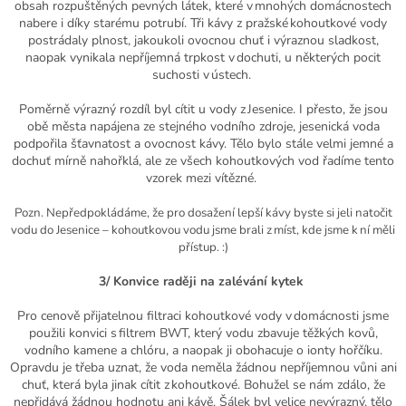
obsah rozpuštěných pevných látek, které v mnohých domácnostech
nabere i díky starému potrubí.
T
ři kávy z
p
ražské
kohoutkové vody
postrádaly plnost, jakoukoli ovocnou chuť i výraznou sladkost,
naopak vynikala nepříjemná trpkost v
dochuti
, u některých pocit
suchosti v ústech.
Poměrně výrazný rozdíl byl cítit u vody z Jesenice. I přesto, že jsou
obě města napájena ze stejného vodního zdroje, jesenická voda
podpořila šťavnatost a
ovocnost
kávy. Tělo bylo stále velmi jemné a
dochuť mírně nahořklá, ale ze všech kohoutkových vod řadíme tento
vzorek mezi vítězné.
Pozn. Nepředpokládáme, že pro dosažení lepší kávy byste si jeli natočit
vodu do Jesenice – kohoutkovou vodu jsme brali z míst, kde jsme k ní měli
přístup. :)
3/ Konvice raději na zalévání kytek
Pro cenově přijatelnou filtraci kohoutkové vody v domácnosti jsme
použili konvici s filtrem BWT, který vodu zbavuje těžkých kovů,
vodního kamene a chlóru, a naopak ji obohacuje o ionty hořčíku.
Opravdu je třeba uznat, že voda neměla žádnou nepříjemnou vůni ani
chuť, která byla jinak cítit z kohoutkové. Bohužel se nám zdálo, že
nepřidává žádnou hodnotu ani kávě. Šálek byl velice nevýrazný, tělo