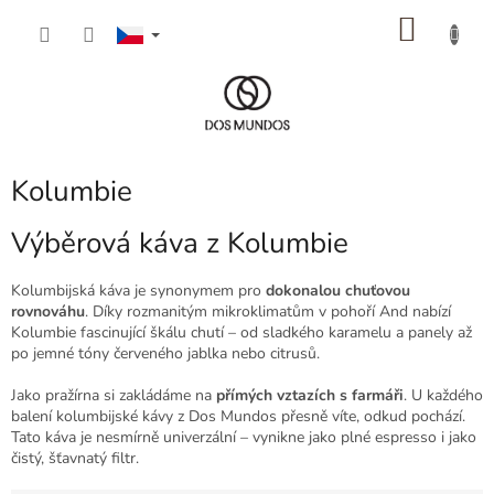
Přejít
NÁKU
na
obsah
KOŠÍK
Kolumbie
Výběrová káva z Kolumbie
Kolumbijská káva je synonymem pro
dokonalou chuťovou
rovnováhu
. Díky rozmanitým mikroklimatům v pohoří And nabízí
Kolumbie fascinující škálu chutí – od sladkého karamelu a panely až
po jemné tóny červeného jablka nebo citrusů.
Jako pražírna si zakládáme na
přímých vztazích s farmáři
. U každého
balení kolumbijské kávy z Dos Mundos přesně víte, odkud pochází.
Tato káva je nesmírně univerzální – vynikne jako plné espresso i jako
čistý, šťavnatý filtr.