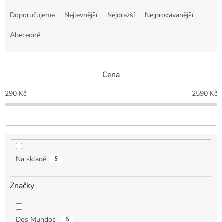
Ř
a
Doporučujeme
Nejlevnější
Nejdražší
Nejprodávanější
z
e
Abecedně
n
í
p
Cena
r
o
290
Kč
2590
Kč
d
u
k
t
ů
Na skladě
5
Značky
Dos Mundos
5