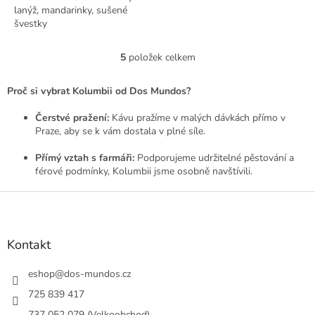
lanýž, mandarinky, sušené
švestky
5
položek celkem
O
v
l
Proč si vybrat Kolumbii od Dos Mundos?
á
d
Čerstvé pražení:
Kávu pražíme v malých dávkách přímo v
a
Praze, aby se k vám dostala v plné síle.
c
í
Přímý vztah s farmáři:
Podporujeme udržitelné pěstování a
p
férové podmínky, Kolumbii jsme osobně navštívili.
r
v
Z
k
á
y
p
v
a
Kontakt
ý
t
p
í
eshop
@
dos-mundos.cz
i
s
725 839 417
u
737 052 079 (Velkoobchod)