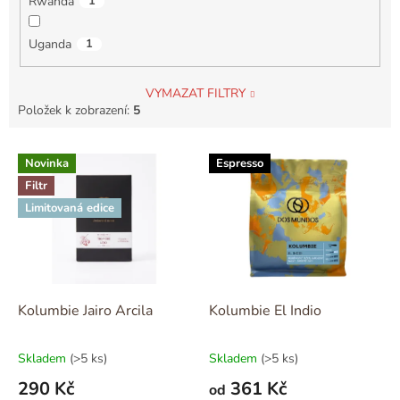
Rwanda
1
Uganda
1
VYMAZAT FILTRY
Položek k zobrazení:
5
V
Novinka
Espresso
ý
Filtr
p
i
Limitovaná edice
s
p
r
o
d
Kolumbie Jairo Arcila
Kolumbie El Indio
u
k
Skladem
(>5 ks)
Skladem
(>5 ks)
t
290 Kč
361 Kč
ů
od