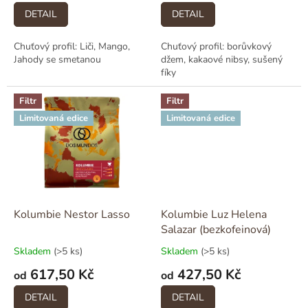
DETAIL
DETAIL
Chuťový profil: Liči, Mango,
Chuťový profil: borůvkový
Jahody se smetanou
džem, kakaové nibsy, sušený
fíky
Filtr
Filtr
Limitovaná edice
Limitovaná edice
Kolumbie Nestor Lasso
Kolumbie Luz Helena
Salazar (bezkofeinová)
Skladem
(>5 ks)
Skladem
(>5 ks)
617,50 Kč
427,50 Kč
od
od
DETAIL
DETAIL