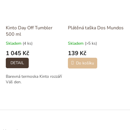
Kinto Day Off Tumbler
Plátěná taška Dos Mundos
500 ml
Skladem
(4 ks)
Skladem
(>5 ks)
1 045 Kč
139 Kč
DETAIL
Do košíku
Barevná termoska Kinto rozzáří
Váš den.
Z
á
p