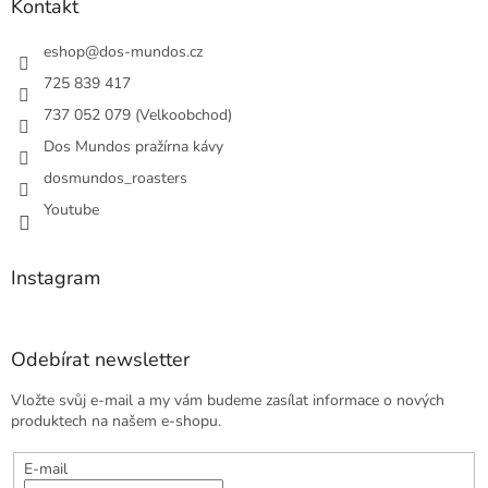
a
Kontakt
t
í
eshop
@
dos-mundos.cz
725 839 417
737 052 079 (Velkoobchod)
Dos Mundos pražírna kávy
dosmundos_roasters
Youtube
Instagram
Odebírat newsletter
Vložte svůj e-mail a my vám budeme zasílat informace o nových
produktech na našem e-shopu.
E-mail