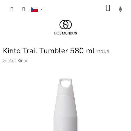
Přejít
NÁKU
na
obsah
KOŠÍK
Kinto Trail Tumbler 580 ml
1701/B
Značka:
Kinto