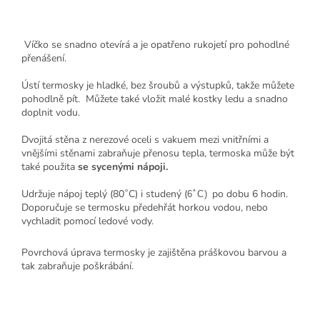
Víčko se snadno otevírá a je opatřeno rukojetí pro pohodlné
přenášení.
Ústí termosky je hladké, bez šroubů a výstupků, takže můžete
pohodlně pít. Můžete také vložit malé kostky ledu a snadno
doplnit vodu.
Dvojitá stěna z nerezové oceli s vakuem mezi vnitřními a
vnějšími stěnami zabraňuje přenosu tepla, termoska může být
také použita
se sycenými nápoji.
Udržuje nápoj teplý (80˚C) i studený (
po dobu 6 hodin.
6˚C)
Doporučuje se termosku předehřát horkou vodou, nebo
vychladit pomocí ledové vody.
Povrchová úprava termosky je zajištěna práškovou barvou a
tak zabraňuje poškrábání.