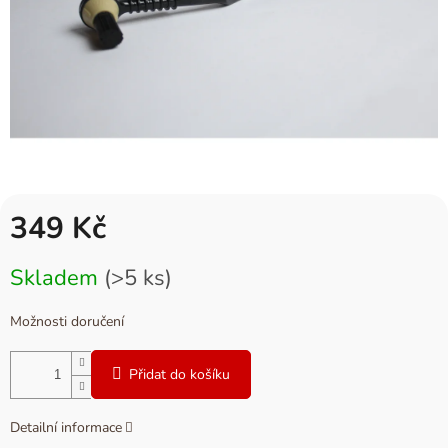
349 Kč
Měrná
Skladem
(>5 ks)
cena:
Možnosti doručení
Přidat do košíku
Detailní informace