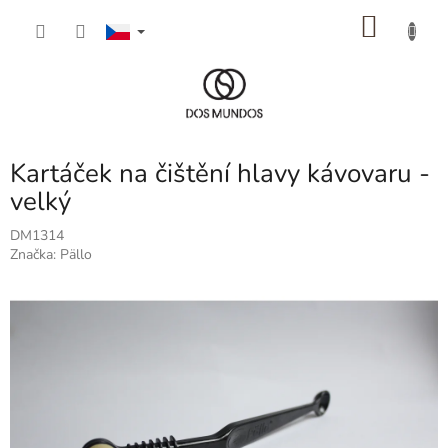
Přejít
NÁKU
na
obsah
KOŠÍK
Kartáček na čištění hlavy kávovaru -
velký
DM1314
Značka:
Pällo