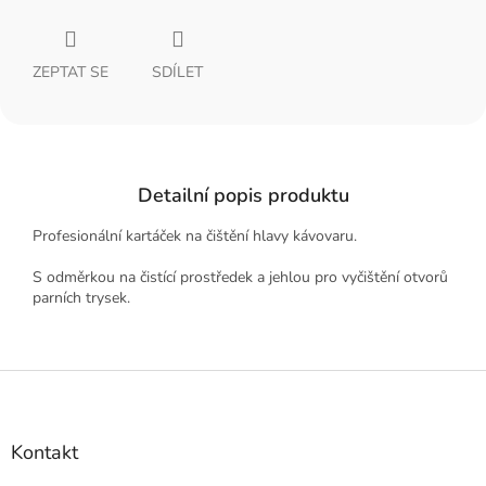
ZEPTAT SE
SDÍLET
Detailní popis produktu
Profesionální kartáček na čištění hlavy kávovaru.
S odměrkou na čistící prostředek a jehlou pro vyčištění otvorů
parních trysek.
Z
á
p
a
Kontakt
t