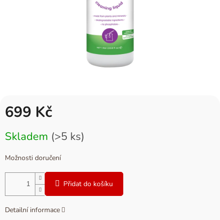
699 Kč
Měrná
Skladem
(>5 ks)
cena:
Možnosti doručení
Přidat do košíku
Detailní informace