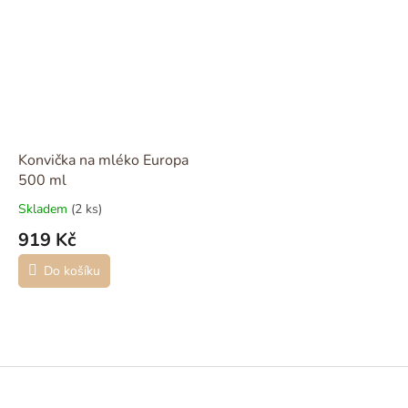
Konvička na mléko Europa
500 ml
Skladem
(2 ks)
919 Kč
Do košíku
Z
á