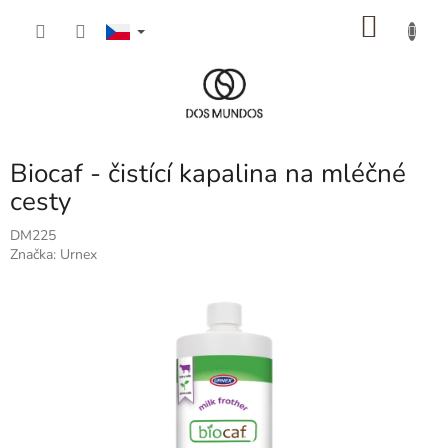
Přejít
NÁKU
na
obsah
KOŠÍK
Biocaf - čistící kapalina na mléčné
cesty
DM225
Značka:
Urnex