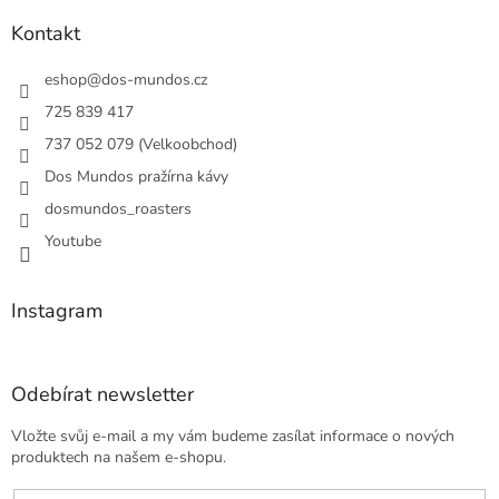
p
a
Kontakt
t
í
eshop
@
dos-mundos.cz
725 839 417
737 052 079 (Velkoobchod)
Dos Mundos pražírna kávy
dosmundos_roasters
Youtube
Instagram
Odebírat newsletter
Vložte svůj e-mail a my vám budeme zasílat informace o nových
produktech na našem e-shopu.