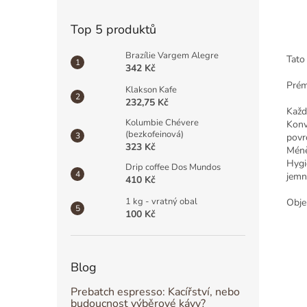
Top 5 produktů
Brazílie Vargem Alegre
Tato
342 Kč
Prém
Klakson Kafe
232,75 Kč
Každ
Kolumbie Chévere
Konv
(bezkofeinová)
povr
323 Kč
Méně
Hygi
Drip coffee Dos Mundos
jemn
410 Kč
1 kg - vratný obal
Obje
100 Kč
Blog
Prebatch espresso: Kacířství, nebo
budoucnost výběrové kávy?