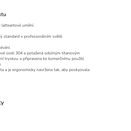
ktu
é latteartové umění.
vý standard v profesionálním světě.
évání.
zové oceli 304 a potažená odolným titanovým
í tryskou a připravena ke komerčnímu použití.
.
ta a je ergonomicky navržena tak, aby poskyovala
ty