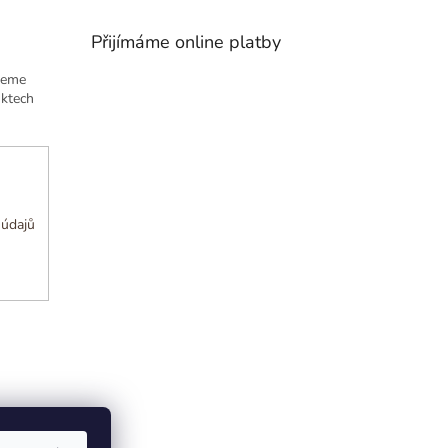
Přijímáme online platby
deme
uktech
 údajů