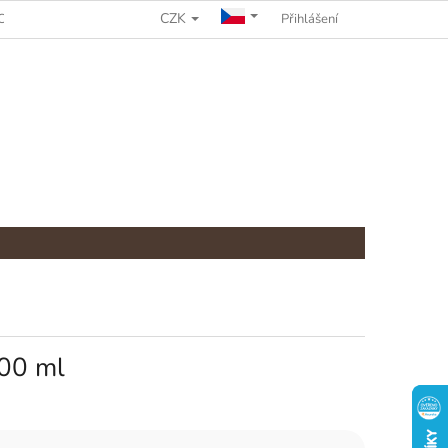
CZK
CHRANY OSOBNÍCH ÚDAJŮ
REKLAMAČNÍ ŘÁD
Přihlášení
600 ml