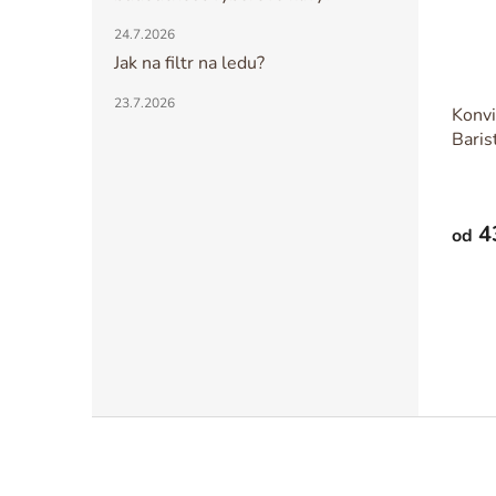
24.7.2026
Jak na filtr na ledu?
23.7.2026
Konvi
Baris
4
od
Z
á
p