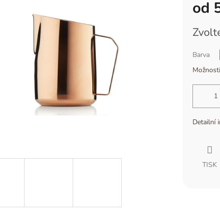
od
Měrná
Zvolt
cena:
Barva
Možnosti
Detailní 
TISK