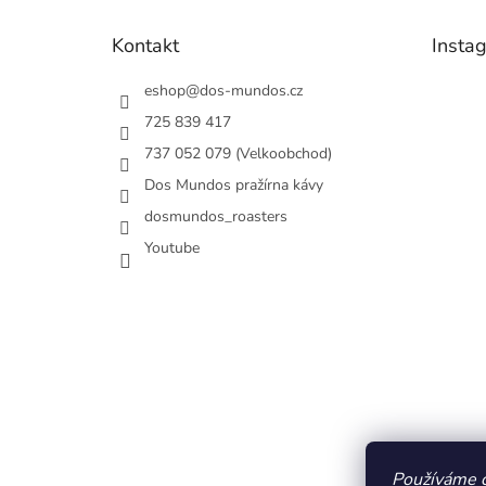
a
t
Kontakt
Insta
í
eshop
@
dos-mundos.cz
725 839 417
737 052 079 (Velkoobchod)
Dos Mundos pražírna kávy
dosmundos_roasters
Youtube
Používáme c