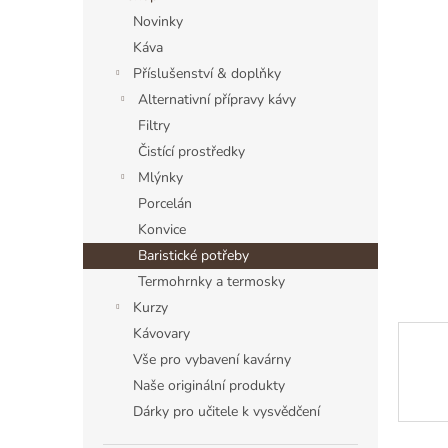
a
Novinky
n
Káva
n
í
Příslušenství & doplňky
p
Alternativní přípravy kávy
a
Filtry
n
Čistící prostředky
e
Mlýnky
l
Porcelán
Konvice
Baristické potřeby
Termohrnky a termosky
Kurzy
Kávovary
Vše pro vybavení kavárny
Naše originální produkty
Dárky pro učitele k vysvědčení