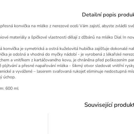
Detailní popis produ
 přesná konvička na mléko z nerezové oceli Vám zajistí, abyste zvládli sv
iové materiály a špičkové vlastnosti dělají z džbánů na mléko Dial In no
á konvička je symetrická a ostrá kuželovitá hubička zajišťuje dokonalé nal
ička je odolná a vhodná do myčky nádobí - je vyrobená z lékařské nere
chem a vnitřkem z kartáčovaného kovu, je chráněna před poškozením parn
 plýtvání a přesné napařování mléka - šikmý otvor sledovat vnitřní rysky
enické a vyvážené – laserem svařovaná rukojeť eliminuje nedostupná mís
ý úchop.
m: 600 ml
Související produk