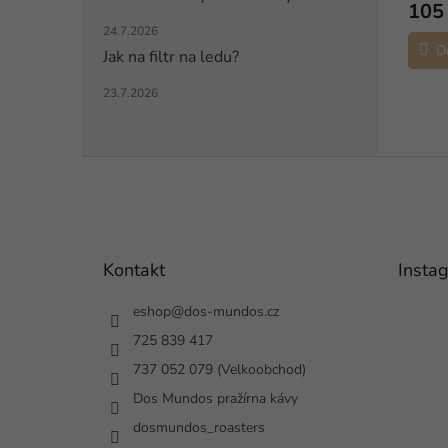
105
24.7.2026
D
Jak na filtr na ledu?
23.7.2026
Z
á
p
a
t
Kontakt
Insta
í
eshop
@
dos-mundos.cz
725 839 417
737 052 079 (Velkoobchod)
Dos Mundos pražírna kávy
dosmundos_roasters