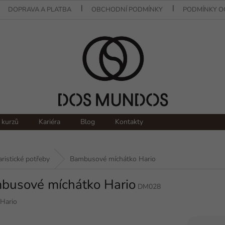
DOPRAVA A PLATBA
OBCHODNÍ PODMÍNKY
PODMÍNKY O
 kurzů
Kariéra
Blog
Kontakty
aristické potřeby
Bambusové míchátko Hario
busové míchátko Hario
DM028
Hario