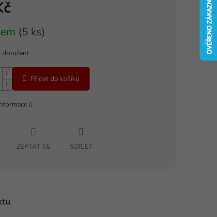
Kč
dem
(5 ks)
 doručení
Přidat do košíku
informace
ZEPTAT SE
SDÍLET
ktu