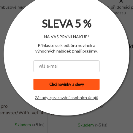
mbusové míchátko od firmy Hario je šikovným pomocníkem při domácí pří
nebo Aeropressu.
SLEVA 5 %
NA VÁŠ PRVNÍ NÁKUP!
Související produk
Přihlaste se k odběru novinek a
výhodných nabídek z naší pražírny.
Chci novinky a slevy
Zásady zpracování osobních údajů
 pro
Filtry na V60 velikost 02
master/Wilfu vel. 4
(100ks)
s)
Skladem
(>5 ks)
Skladem
(>5 ks)