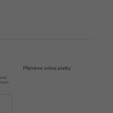
Přijímáme online platby
deme
uktech