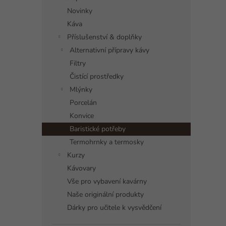
a
Novinky
n
Káva
n
í
Příslušenství & doplňky
p
Alternativní přípravy kávy
a
Filtry
n
Čistící prostředky
e
Mlýnky
l
Porcelán
Konvice
Baristické potřeby
Termohrnky a termosky
Kurzy
Kávovary
Vše pro vybavení kavárny
Naše originální produkty
Dárky pro učitele k vysvědčení