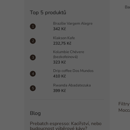
Ba
Top 5 produktů
Brazílie Vargem Alegre
342 Kč
Klakson Kafe
232,75 Kč
Kolumbie Chévere
(bezkofeinová)
323 Kč
Drip coffee Dos Mundos
410 Kč
Rwanda Abadatezuka
399 Kč
Filtry
Mocca
Blog
(100k
Prebatch espresso: Kacířství, nebo
budoucnost výběrové kávy?