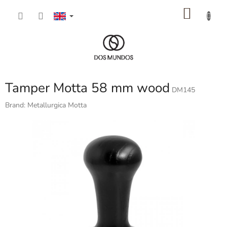
Skip
SHOP
to
content
CART
Tamper Motta 58 mm wood
DM145
Brand:
Metallurgica Motta