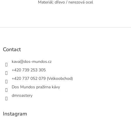
Materiál: dřevo / nerezová ocel
F
o
o
t
Contact
e
r
kava
@
dos-mundos.cz
+420 739 253 305
+420 737 052 079 (Velkoobchod)
Dos Mundos pražírna kávy
dmroastery
Instagram