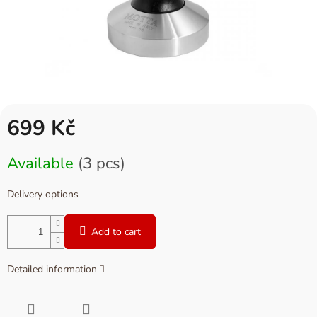
699 Kč
Measure
Available
(3 pcs)
price:
Delivery options
Add to cart
Detailed information