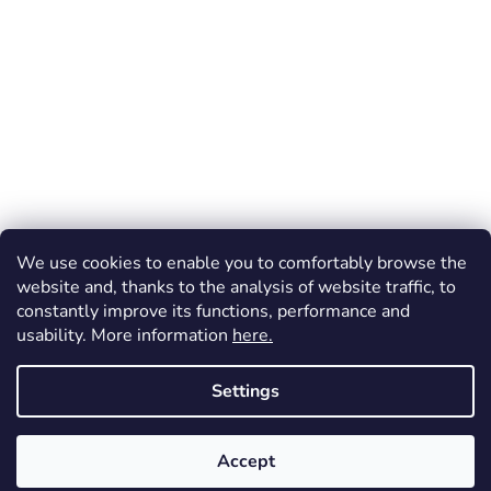
We use cookies to enable you to comfortably browse the
website and, thanks to the analysis of website traffic, to
constantly improve its functions, performance and
usability. More information
here.
Settings
Created by Shoptet
Accept
Copyright 2026
Dos Mundos
. All rights reserved.
FREE shipping (throughout the Czechia) for orders over 1 200 CZK!