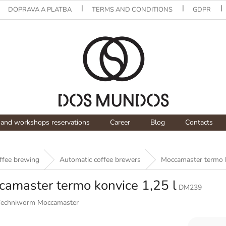
DOPRAVA A PLATBA
TERMS AND CONDITIONS
GDPR
and workshops reservations
Career
Blog
Contacts
offee brewing
Automatic coffee brewers
Moccamaster termo k
amaster termo konvice 1,25 l
DM239
Techniworm Moccamaster