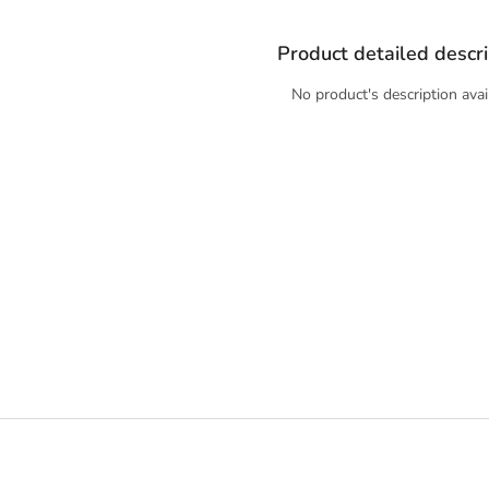
NA VÁŠ PRVNÍ NÁKUP!
Přihlaste se k odběru novinek a
Product detailed descri
výhodných nabídek z naší
pražírny.
No product's description avai
Chci novinky a slevy
Zásady zpracování osobních údajů