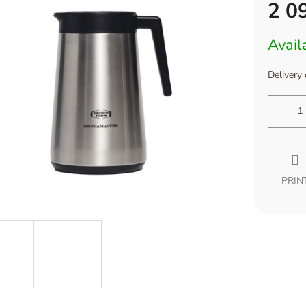
2 0
Measure
Avail
price:
Delivery
PRIN
SLEVA 5 %