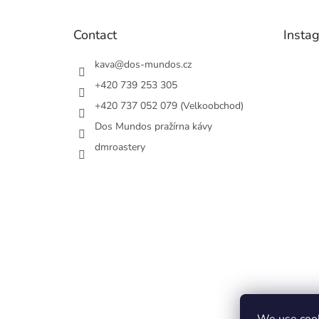
t
e
Contact
Insta
r
kava
@
dos-mundos.cz
+420 739 253 305
+420 737 052 079 (Velkoobchod)
Dos Mundos pražírna kávy
dmroastery