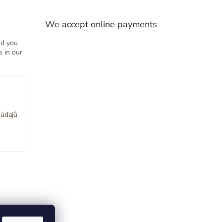
We accept online payments
nd you
 in our
 údajů