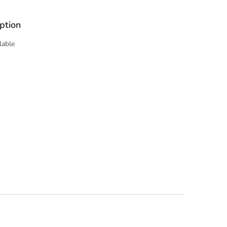
ption
lable