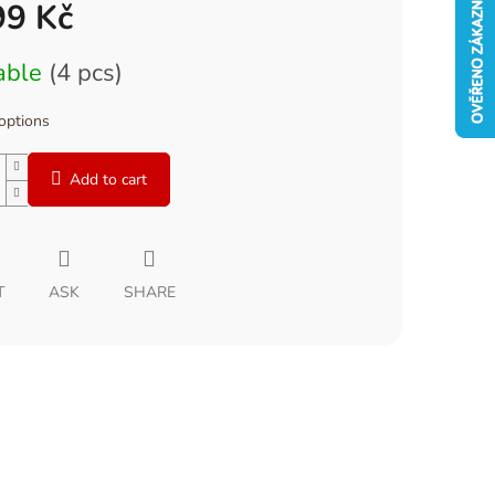
99 Kč
able
(4 pcs)
 options
Add to cart
T
ASK
SHARE