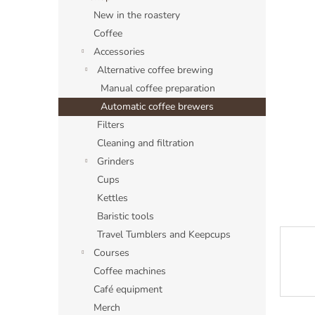
a
New in the roastery
r
Coffee
Accessories
Alternative coffee brewing
Manual coffee preparation
Automatic coffee brewers
Filters
Cleaning and filtration
Grinders
Cups
Kettles
Baristic tools
Travel Tumblers and Keepcups
Courses
Coffee machines
Café equipment
Merch