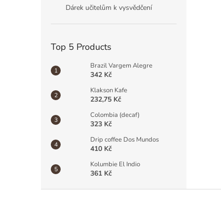
Dárek učitelům k vysvědčení
Top 5 Products
Brazil Vargem Alegre
342 Kč
Klakson Kafe
232,75 Kč
Colombia (decaf)
323 Kč
Drip coffee Dos Mundos
410 Kč
Kolumbie El Indio
361 Kč
F
o
o