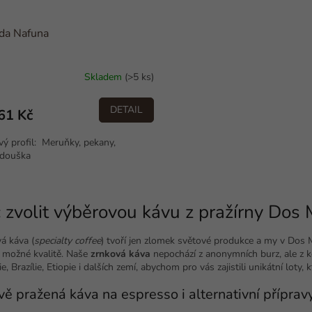
da Nafuna
Skladem
(>5 ks)
DETAIL
61 Kč
ý profil: Meruňky, pekany,
idouška
O
v
 zvolit výběrovou kávu z pražírny Dos
l
á
d
á káva (
specialty coffee
) tvoří jen zlomek světové produkce a my v Dos 
a
í možné kvalitě. Naše
zrnková káva
nepochází z anonymních burz, ale z k
c
, Brazílie, Etiopie i dalších zemí, abychom pro vás zajistili unikátní loty, 
í
vě pražená káva na espresso i alternativní příprav
p
r