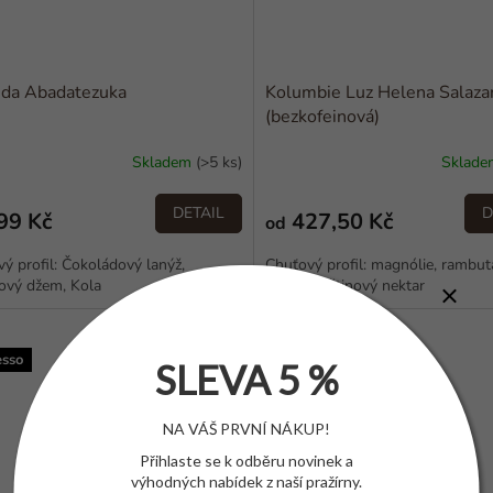
da Abadatezuka
Kolumbie Luz Helena Salaza
(bezkofeinová)
Skladem
(>5 ks)
Sklad
DETAIL
D
99 Kč
427,50 Kč
od
ý profil: Čokoládový lanýž,
Chuťový profil: magnólie, rambuta
ový džem, Kola
ovoce, květinový nektar
Espresso
esso
SLEVA 5 %
NA VÁŠ PRVNÍ NÁKUP!
Přihlaste se k odběru novinek a
výhodných nabídek z naší pražírny.