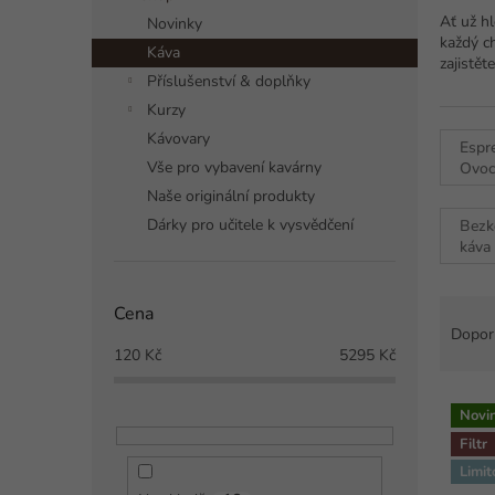
a
Ať už h
Novinky
n
každý ch
Káva
n
zajistět
í
Příslušenství & doplňky
p
Kurzy
a
Kávovary
Espr
n
Vše pro vybavení kavárny
Ovoc
e
Naše originální produkty
l
Dárky pro učitele k vysvědčení
Bezk
káva
Ř
Cena
a
Dopor
z
120
Kč
5295
Kč
e
V
n
Novi
ý
í
Filtr
p
p
i
Limit
r