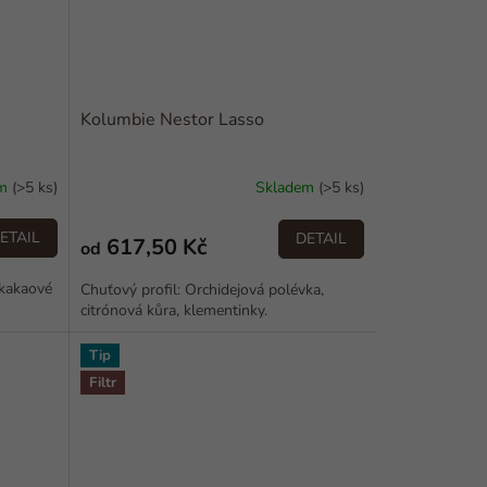
Kolumbie Nestor Lasso
em
(>5 ks)
Skladem
(>5 ks)
ETAIL
DETAIL
617,50 Kč
od
 kakaové
Chuťový profil: Orchidejová polévka,
citrónová kůra, klementinky.
Tip
Filtr