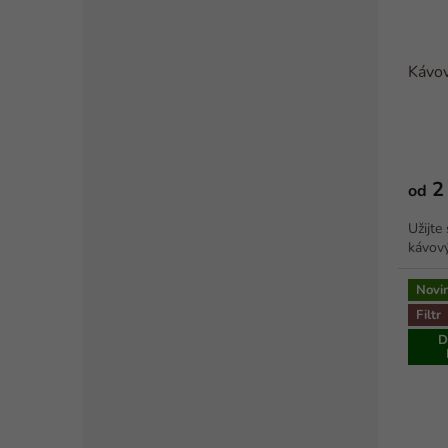
Kávov
2
od
Užijte
kávov
Novi
Filtr
D