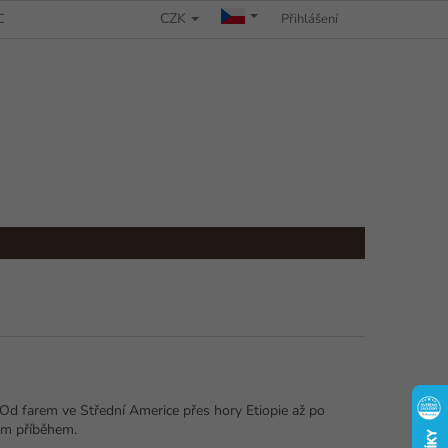
CZK
CHRANY OSOBNÍCH ÚDAJŮ
REKLAMAČNÍ ŘÁD
Přihlášení
 Od farem ve Střední Americe přes hory Etiopie až po
m příběhem.