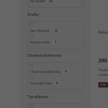
s
o
Na skladě
16
p
d
r
u
Značky
o
k
d
t
u
ů
Dos Mundos
15
Kolum
k
t
Klakson Kafe
1
ů
Chuťová preference
290
Chuťov
Chuťově plnější kávy
9
smet
Ovocnější kávy
8
Filtr
Typ přípravy