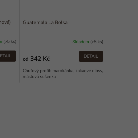
nová)
Guatemala La Bolsa
em
(>5 ks)
Skladem
(>5 ks)
ETAIL
DETAIL
342 Kč
od
,
Chuťový profil: marokánka, kakaové nibsy,
máslová sušenka