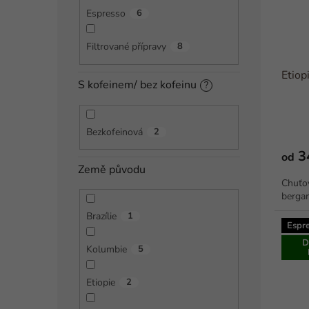
Espresso
6
Filtrované přípravy
8
Etiop
S kofeinem/ bez kofeinu
?
Bezkofeinová
2
3
od
Země původu
Chuťov
berga
Brazílie
1
Espr
D
Kolumbie
5
Etiopie
2