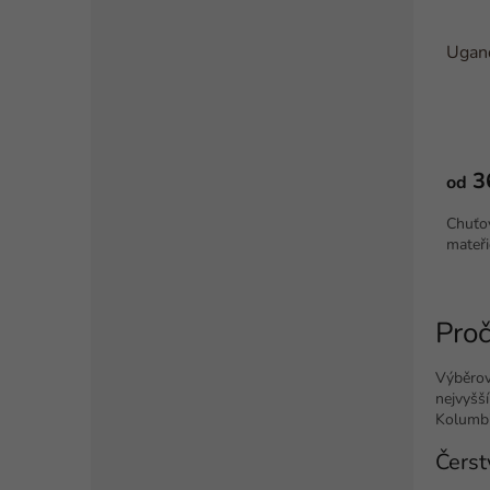
Ugan
3
od
Chuťov
mateř
Proč
Výběrov
nejvyšš
Kolumbie
Čerst