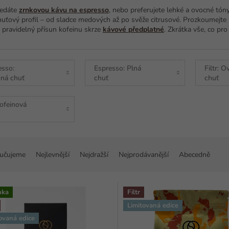
ledáte
zrnkovou kávu na espresso
, nebo preferujete lehké a ovocné tón
uťový profil – od sladce medových až po svěže citrusové. Prozkoumejte na
e pravidelný přísun kofeinu skrze
kávové předplatné
. Zkrátka vše, co pro
esso:
Espresso: Plná
Filtr: 
ná chuť
chuť
chuť
ofeinová
učujeme
Nejlevnější
Nejdražší
Nejprodávanější
Abecedně
nka
Filtr
Limitovaná edice
ovaná edice