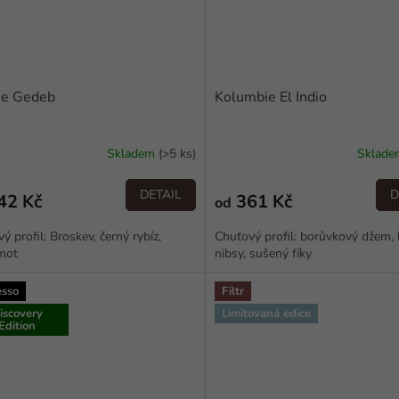
ie Gedeb
Kolumbie El Indio
Skladem
(>5 ks)
Sklad
DETAIL
D
42 Kč
361 Kč
od
ý profil: Broskev, černý rybíz,
Chuťový profil: borůvkový džem,
mot
nibsy, sušený fíky
esso
Filtr
iscovery
Limitovaná edice
Edition