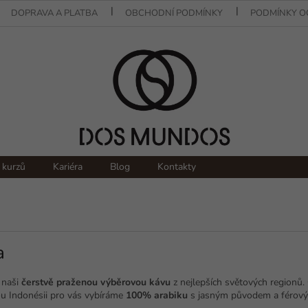
DOPRAVA A PLATBA
OBCHODNÍ PODMÍNKY
PODMÍNKY O
 kurzů
Kariéra
Blog
Kontakty
a
 naši
čerstvě praženou výběrovou kávu
z nejlepších světových regionů.
ou Indonésii pro vás vybíráme
100% arabiku
s jasným původem a férový