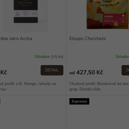
bie Jairo Arcila
Etiopie Chelchele
Skladem
(>5 ks)
Sklad
DETAIL
D
 Kč
427,50 Kč
od
ý profil: Liči, Mango, Jahody se
Chuťový profil: Broskvové ice tea
anou
grep, Divoká růže
Espresso