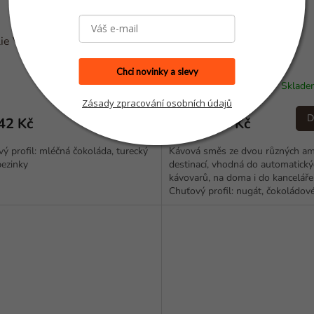
lie Vargem Alegre
Klakson Kafe
Chci novinky a slevy
Skladem
(>5 ks)
Sklad
Zásady zpracování osobních údajů
DETAIL
D
42 Kč
232,75 Kč
od
ý profil: mléčná čokoláda, turecký
Kávová směs ze dvou různých am
ezinky
destinací, vhodná do automatick
kávovarů, na doma i do kanceláře
Chuťový profil: nugát, čokoládov
pralinky, sušené datle