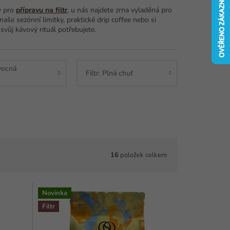
y pro
přípravu na filtr
, u nás najdete zrna vyladěná pro
še sezónní limitky, praktické drip coffee nebo si
 svůj kávový rituál potřebujete.
Ovocná
Filtr: Plná chuť
16
položek celkem
Novinka
Filtr