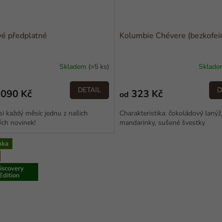
é předplatné
Kolumbie Chévere (bezkofei
Skladem
(>5 ks)
Sklad
DETAIL
D
 090 Kč
323 Kč
od
 si každý měsíc jednu z našich
Charakteristika: čokoládový lanýž
ých novinek!
mandarinky, sušené švestky
nka
iscovery
Edition