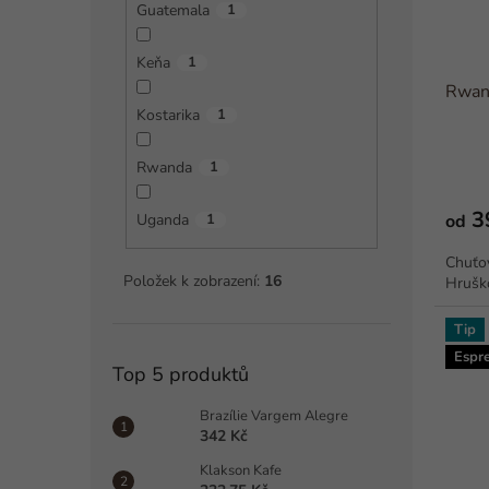
Guatemala
1
Keňa
1
Rwan
Kostarika
1
Rwanda
1
3
od
Uganda
1
Chuťov
Položek k zobrazení:
16
Hrušk
Tip
Espr
Top 5 produktů
Brazílie Vargem Alegre
342 Kč
Klakson Kafe