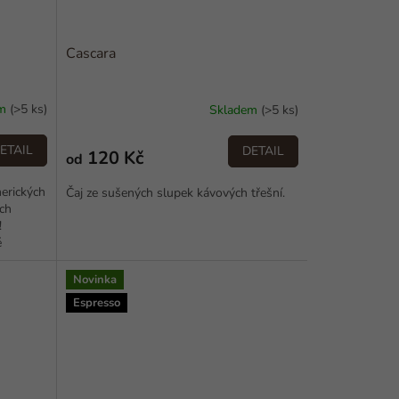
Cascara
em
(>5 ks)
Skladem
(>5 ks)
ETAIL
DETAIL
120 Kč
od
erických
Čaj ze sušených slupek kávových třešní.
ých
!
é
Novinka
Espresso