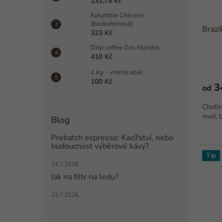
232,75 Kč
Kolumbie Chévere
(bezkofeinová)
Brazí
323 Kč
Drip coffee Dos Mundos
410 Kč
1 kg - vratný obal
100 Kč
3
od
Chuťov
med, b
Blog
Prebatch espresso: Kacířství, nebo
budoucnost výběrové kávy?
Tip
24.7.2026
Jak na filtr na ledu?
23.7.2026