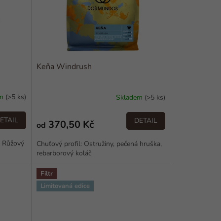
Keňa Windrush
em
(>5 ks)
Skladem
(>5 ks)
ETAIL
DETAIL
370,50 Kč
od
, Růžový
Chuťový profil: Ostružiny, pečená hruška,
rebarborový koláč
Filtr
Limitovaná edice